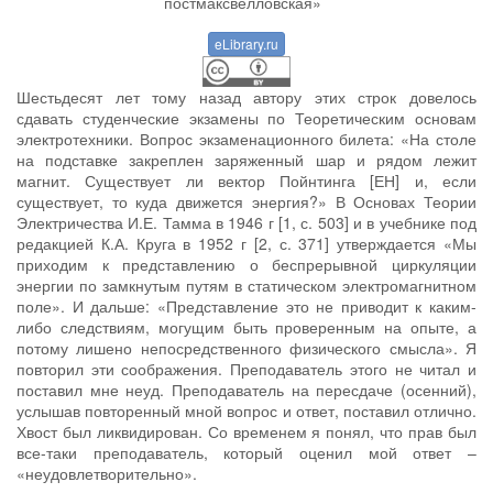
eLibrary.ru
Шестьдесят лет тому назад автору этих строк довелось
сдавать студенческие экзамены по Теоретическим основам
электротехники. Вопрос экзаменационного билета: «На столе
на подставке закреплен заряженный шар и рядом лежит
магнит. Существует ли вектор Пойнтинга [ЕН] и, если
существует, то куда движется энергия?» В Основах Теории
Электричества И.Е. Тамма в 1946 г [1, с. 503] и в учебнике под
редакцией К.А. Круга в 1952 г [2, с. 371] утверждается «Мы
приходим к представлению о беспрерывной циркуляции
энергии по замкнутым путям в статическом электромагнитном
поле». И дальше: «Представление это не приводит к каким-
либо следствиям, могущим быть проверенным на опыте, а
потому лишено непосредственного физического смысла». Я
повторил эти соображения. Преподаватель этого не читал и
поставил мне неуд. Преподаватель на пересдаче (осенний),
услышав повторенный мной вопрос и ответ, поставил отлично.
Хвост был ликвидирован. Со временем я понял, что прав был
все-таки преподаватель, который оценил мой ответ –
«неудовлетворительно».