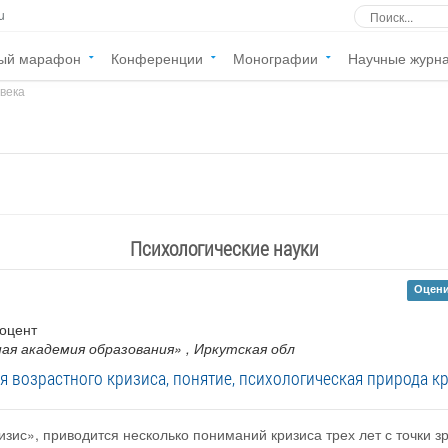
u
ый марафон
Конференции
Монографии
Научные журн
 века
»
Психологические науки
Оцени
доцент
ая академия образования»
, Иркутская обл
 возрастного кризиса, понятие, психологическая природа кр
изис», приводится несколько пониманий кризиса трех лет с точки 