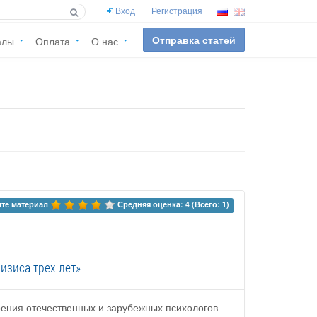
Вход
Регистрация
Отправка статей
алы
Оплата
О нас
те материал 
Средняя оценка: 4 (Всего: 1)
изиса трех лет»
зрения отечественных и зарубежных психологов