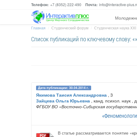
Телефон:
+7 (8352) 222-490
Почта:
info@interactive-plus.r
Молодежн
Главная
Студенческий форум
Студенческая наука XXI
Список публикаций по ключевому слову: «
Дата публикации: 30.04.2014 г.
Якимова Таисия Александровна
, 3
Зайцева Ольга Юрьевна
, канд. психол. наук , 
ФГБОУ ВО «Восточно-Сибирская государственн
«Феноменология
В статье рассматривается понятие «кр