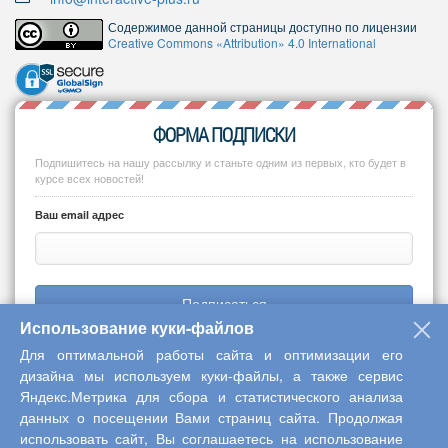
Содержимое данной страницы доступно по лицензии
Creative Commons «Attribution» 4.0 International
ФОРМА ПОДПИСКИ
Подпишитесь на нашу рассылку и станьте одним из первых, кто будет в
курсе всех новостей!
Ваш email адрес
Подписаться
Использование куки-файлов
Для оптимальной работы сайта и оптимизации его
дизайна мы используем куки-файлы, а также сервис
Яндекс.Метрика для сбора и статистического анализа
Copyright © 2013-2026 Центр научного сотрудничества «Интерактив
данных о посещении Вами страниц сайта. Продолжая
плюс»
использовать сайт, Вы соглашаетесь на использование