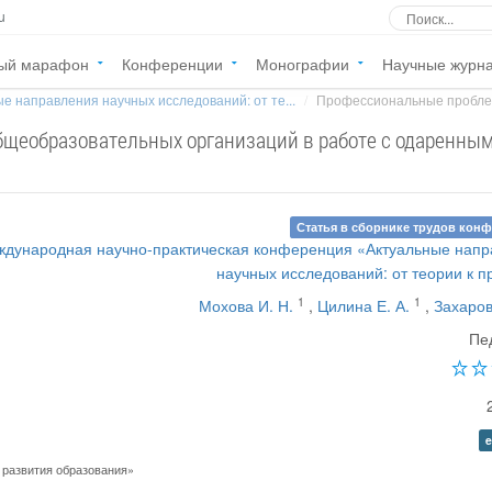
u
ый марафон
Конференции
Монографии
Научные журн
е направления научных исследований: от те...
Профессиональные проблем
щеобразовательных организаций в работе с одаренны
Статья в сборнике трудов кон
ждународная научно-практическая конференция «Актуальные нап
научных исследований: от теории к п
1
1
Мохова И. Н.
,
Цилина Е. А.
,
Захаров
Пе
e
развития образования»