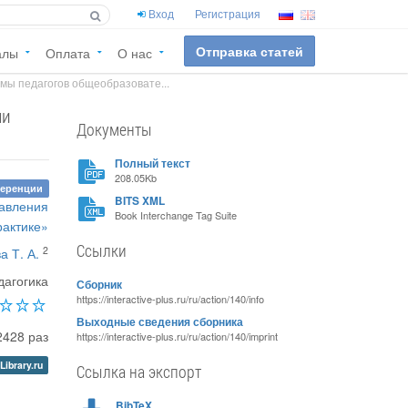
Вход
Регистрация
Отправка статей
алы
Оплата
О нас
ы педагогов общеобразовате...
ми
Документы
Полный текст
208.05Kb
ференции
BITS XML
равления
Book Interchange Tag Suite
рактике»
Ссылки
2
а Т. А.
дагогика
Сборник
https://interactive-plus.ru/ru/action/140/info
Выходные сведения сборника
2428 раз
https://interactive-plus.ru/ru/action/140/imprint
Library.ru
Ссылка на экспорт
BibTeX