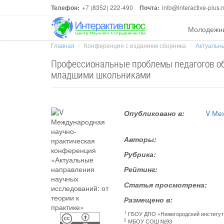
Телефон:
+7 (8352) 222-490
Почта:
info@interactive-plus.r
Молодежн
Главная
Конференция с изданием сборника
Актуальны
Профессиональные проблемы педагогов об
младшими школьниками
Опубликовано в:
V Ме
Авторы:
Рубрика:
Рейтинг:
Статья просмотрена:
Размещено в:
1
ГБОУ ДПО «Нижегородский институт 
2
МБОУ СОШ №93