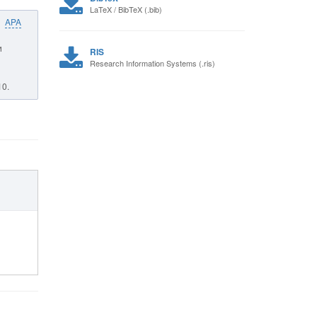
LaTeX / BibTeX (.bib)
APA
и
RIS
Research Information Systems (.ris)
10.