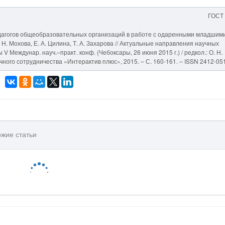
ГОСТ
агогов общеобразовательных организаций в работе с одаренными младшим
Н. Мохова, Е. А. Цилина, Т. А. Захарова // Актуальные направления научных
V Междунар. науч.–практ. конф. (Чебоксары, 26 июня 2015 г.) / редкол.: О. Н.
учного сотрудничества «Интерактив плюс», 2015. – С. 160-161. – ISSN 2412-05
жие статьи