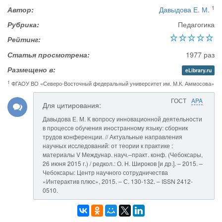
1
Автор:
Давыдова Е. М.
Рубрика:
Педагогика
Рейтинг:
Статья просмотрена:
1977 раз
Размещено в:
eLibrary.ru
1
ФГАОУ ВО «Северо-Восточный федеральный университет им. М.К. Аммосова»
ГОСТ
APA
Для цитирования:
Давыдова Е. М. К вопросу инновационной деятельности
в процессе обучения иностранному языку: сборник
трудов конференции. // Актуальные направления
научных исследований: от теории к практике :
материалы V Междунар. науч.–практ. конф. (Чебоксары,
26 июня 2015 г.) / редкол.: О. Н. Широков [и др.]. – 2015. –
Чебоксары: Центр научного сотрудничества
«Интерактив плюс», 2015. – С. 130-132. – ISSN 2412-
0510.