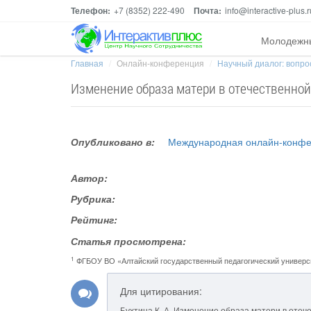
Телефон:
+7 (8352) 222-490
Почта:
info@interactive-plus.r
Молодежн
Главная
Онлайн-конференция
Научный диалог: вопрос
Изменение образа матери в отечественной 
Опубликовано в:
Международная онлайн-конфер
Автор:
Рубрика:
Рейтинг:
Статья просмотрена:
1
ФГБОУ ВО «Алтайский государственный педагогический универс
Для цитирования:
Бухтина К. А. Изменение образа матери в отече