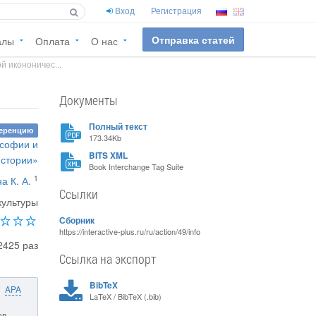
Вход
Регистрация
Отправка статей
алы
Оплата
О нас
 икононичес...
Документы
Полный текст
ференцию
173.34Kb
ософии и
BITS XML
истории»
Book Interchange Tag Suite
1
а К. А.
Ссылки
культуры
Сборник
https://interactive-plus.ru/ru/action/49/info
2425 раз
Ссылка на экспорт
BibTeX
APA
LaTeX / BibTeX (.bib)
ов