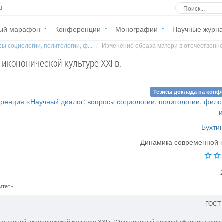
u
ый марафон
Конференции
Монографии
Научные журн
ы социологии, политологии, ф...
Изменение образа матери в отечественной
икононической культуре XXI в.
Тезисы доклада на кон
енция «Научный диалог: вопросы социологии, политологии, фил
Бухтин
Динамика современной 
итет»
ГОСТ
ственной икононической культуре XXI в. [Электронный ресурс]: сборник тезис