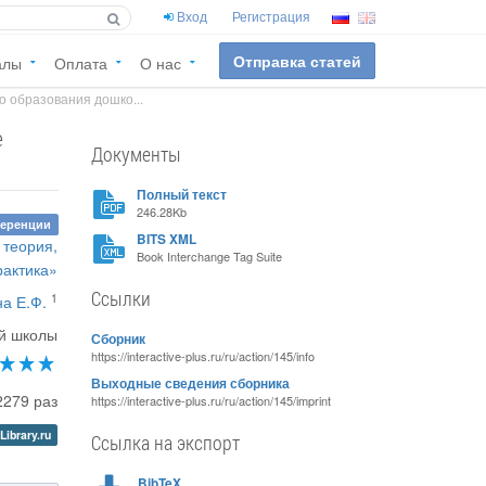
Вход
Регистрация
Отправка статей
алы
Оплата
О нас
о образования дошко...
е
Документы
Полный текст
246.28Kb
ференции
BITS XML
 теория,
Book Interchange Tag Suite
рактика»
Ссылки
1
на Е.Ф.
й школы
Сборник
https://interactive-plus.ru/ru/action/145/info
Выходные сведения сборника
2279 раз
https://interactive-plus.ru/ru/action/145/imprint
Library.ru
Ссылка на экспорт
BibTeX