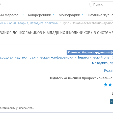
u
ый марафон
Конференции
Монографии
Научные журн
еский опыт: теория, методика, практика
Курс «Основы естественнонаучног
ования дошкольников и младших школьников» в систем
Статья в сборнике трудов кон
народная научно-практическая конференция «Педагогический опыт:
методика, п
Кози
Педагогика высшей профессионально
e
агогический университет»