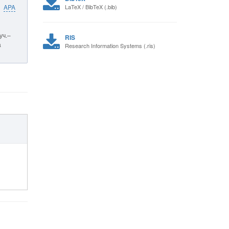
APA
LaTeX / BibTeX (.bib)
уч.–
RIS
а
Research Information Systems (.ris)