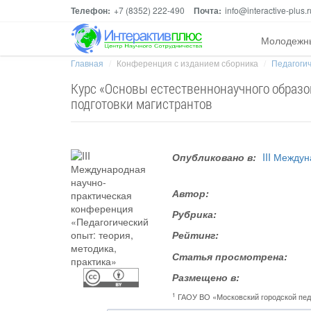
Телефон:
+7 (8352) 222-490
Почта:
info@interactive-plus.r
Молодежн
Главная
Конференция с изданием сборника
Педагогич
Курс «Основы естественнонаучного образ
подготовки магистрантов
Опубликовано в:
III Между
Автор:
Рубрика:
Рейтинг:
Статья просмотрена:
Размещено в:
1
ГАОУ ВО «Московский городской пед