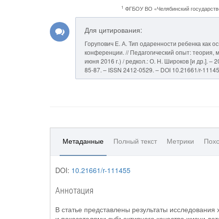
1
ФГБОУ ВО «Челябинский государстве
Для цитирования:
Горупович Е. А. Тип одаренности ребенка как 
конференции. // Педагогический опыт: теория, м
июня 2016 г.) / редкол.: О. Н. Широков [и др.].
85-87. – ISSN 2412-0529. – DOI 10.21661/r-11145
Метаданные
Полный текст
Метрики
Похо
DOI:
10.21661/r-111455
Аннотация
В статье представлены результаты исследования
и показателями субъективного качества жизни де