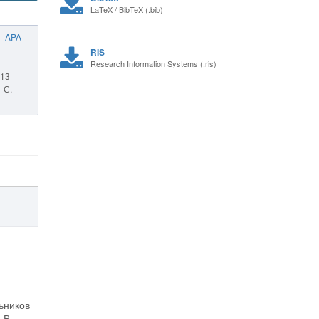
LaTeX / BibTeX (.bib)
APA
RIS
Research Information Systems (.ris)
 13
 С.
ьников
 В