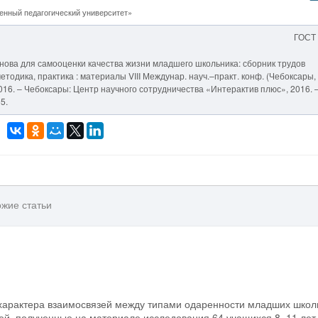
нный педагогический университет»
ГОСТ
основа для самооценки качества жизни младшего школьника: сборник трудов
етодика, практика : материалы VIII Междунар. науч.–практ. конф. (Чебоксары,
 – 2016. – Чебоксары: Центр научного сотрудничества «Интерактив плюс», 2016. –
5.
жие статьи
 характера взаимосвязей между типами одаренности младших школ
тей, полученные на материале исследования 64 учащихся 8–11 лет.