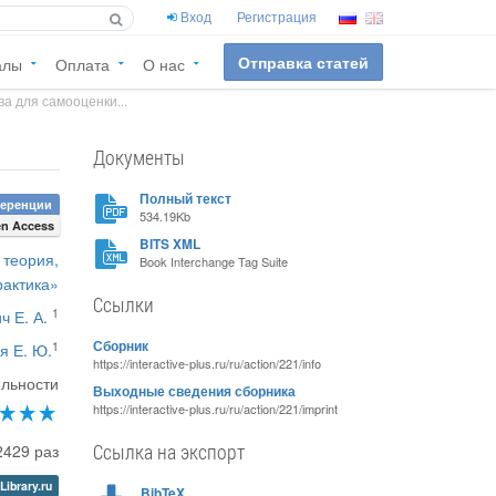
Вход
Регистрация
Отправка статей
алы
Оплата
О нас
а для самооценки...
Документы
Полный текст
ференции
534.19Kb
n Access
BITS XML
 теория,
Book Interchange Tag Suite
рактика»
Ссылки
1
ч Е. А.
Сборник
1
я Е. Ю.
https://interactive-plus.ru/ru/action/221/info
ельности
Выходные сведения сборника
https://interactive-plus.ru/ru/action/221/imprint
Ссылка на экспорт
2429 раз
Library.ru
BibTeX