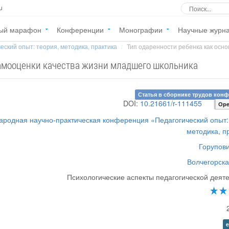
u
ый марафон
Конференции
Монографии
Научные журн
еский опыт: теория, методика, практика
Тип одаренности ребенка как основ
самооценки качества жизни младшего школьника
Статья в сборнике трудов кон
DOI:
10.21661/r-111455
Ope
народная научно-практическая конференция «Педагогический опыт:
методика, п
Горупови
Волчегорска
Психологические аспекты педагогической деят
e