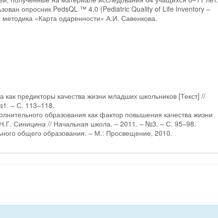
ван опросник PedsQL ™ 4.0 (Pediatric Quality of Life Inventory –
и методика «Карта одаренности» А.И. Савенкова.
 как предикторы качества жизни младших школьников [Текст] //
№1. – С. 113–118.
полнительного образования как фактор повышения качества жизни
Н.Г. Синицина // Начальная школа. – 2011. – №3. – С. 95–98.
ного общего образования. – М.: Просвещение, 2010.