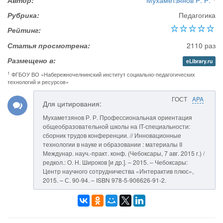
Автор:
Мухаметзянов Р. Р.
Рубрика:
Педагогика
Рейтинг:
Статья просмотрена:
2110 раз
Размещено в:
eLibrary.ru
1
ФГБОУ ВО «Набережночелнинский институт социально-педагогических
технологий и ресурсов»
ГОСТ
APA
Для цитирования:
Мухаметзянов Р. Р. Профессиональная ориентация
общеобразовательной школы на IT-специальности:
сборник трудов конференции. // Инновационные
технологии в науке и образовании : материалы II
Междунар. науч.-практ. конф. (Чебоксары, 7 авг. 2015 г.) /
редкол.: О. Н. Широков [и др.]. – 2015. – Чебоксары:
Центр научного сотрудничества «Интерактив плюс»,
2015. – С. 90-94. – ISBN 978-5-906626-91-2.