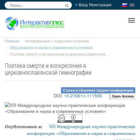
Вход
Регистрация
inc
ра
Главная
Конференция с изданием сборника
Образование и наука в современных условиях
Поэтика смерти и воскресения в церковнославянской...
Поэтика смерти и воскресения в
церковнославянской гимнографии
Статья в сборнике трудов конференции
DOI:
10.21661/r-111596
Open Access
Опубликовано в:
VIII Международная научно-практическая
конференция «Образование и наука в современных