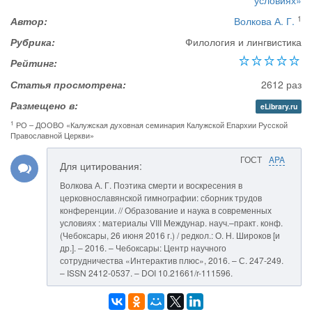
условиях»
1
Автор:
Волкова А. Г.
Рубрика:
Филология и лингвистика
Рейтинг:
Статья просмотрена:
2612 раз
Размещено в:
eLibrary.ru
1
РО – ДООВО «Калужская духовная семинария Калужской Епархии Русской
Православной Церкви»
ГОСТ
APA
Для цитирования:
Волкова А. Г. Поэтика смерти и воскресения в
церковнославянской гимнографии: сборник трудов
конференции. // Образование и наука в современных
условиях : материалы VIII Междунар. науч.–практ. конф.
(Чебоксары, 26 июня 2016 г.) / редкол.: О. Н. Широков [и
др.]. – 2016. – Чебоксары: Центр научного
сотрудничества «Интерактив плюс», 2016. – С. 247-249.
– ISSN 2412-0537. – DOI 10.21661/r-111596.