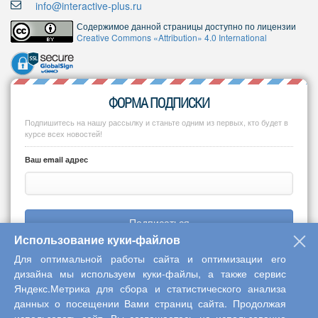
info@interactive-plus.ru
Содержимое данной страницы доступно по лицензии
Creative Commons «Attribution» 4.0 International
ФОРМА ПОДПИСКИ
Подпишитесь на нашу рассылку и станьте одним из первых, кто будет в
курсе всех новостей!
Ваш email адрес
Подписаться
Использование куки-файлов
Для оптимальной работы сайта и оптимизации его
дизайна мы используем куки-файлы, а также сервис
Яндекс.Метрика для сбора и статистического анализа
Copyright © 2013-2026 Центр научного сотрудничества «Интерактив
данных о посещении Вами страниц сайта. Продолжая
плюс»