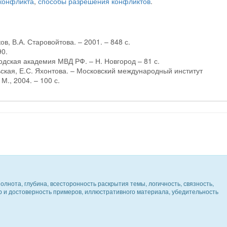
 конфликта
,
способы разрешения конфликтов
.
ов, В.А. Старовойтова. – 2001. – 848 с.
90.
одская академия МВД РФ. – Н. Новгород – 81 с.
ьская, Е.С. Яхонтова. – Московский международный институт
., 2004. – 100 с.
олнота, глубина, всесторонность раскрытия темы, логичность, связность,
ер и достоверность примеров, иллюстративного материала, убедительность