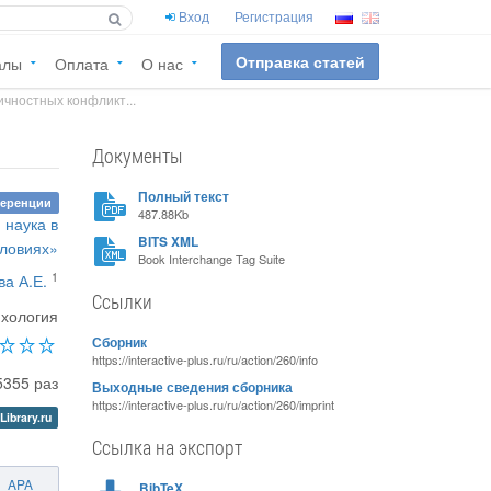
Вход
Регистрация
Отправка статей
алы
Оплата
О нас
чностных конфликт...
Документы
Полный текст
ференции
487.88Kb
 наука в
BITS XML
ловиях»
Book Interchange Tag Suite
1
ва А.Е.
Ссылки
хология
Сборник
https://interactive-plus.ru/ru/action/260/info
5355 раз
Выходные сведения сборника
https://interactive-plus.ru/ru/action/260/imprint
Library.ru
Ссылка на экспорт
APA
BibTeX