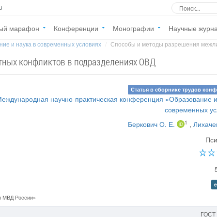
u
ый марафон
Конференции
Монографии
Научные журн
ие и наука в современных условиях
Способы и методы разрешения межли
тных конфликтов в подразделениях ОВД
Статья в сборнике трудов кон
 Международная научно-практическая конференция «Образование и
современных ус
1
Беркович О. Е.
,
Лихаче
Пси
e
я МВД России»
ГОСТ