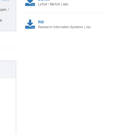
LaTeX / BibTeX (.bib)
ии. /
ив
RIS
Research Information Systems (.ris)