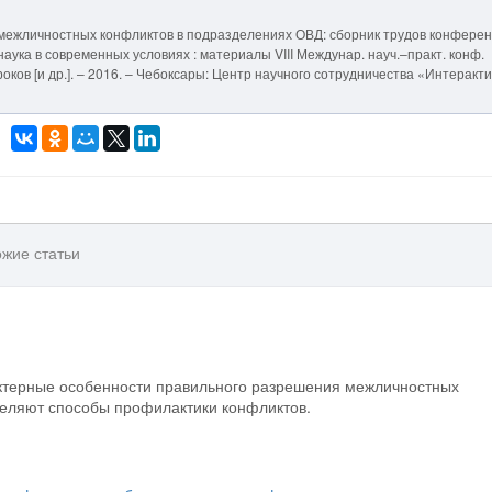
межличностных конфликтов в подразделениях ОВД: сборник трудов конференц
и наука в современных условиях : материалы VIII Междунар. науч.–практ. конф.
ироков [и др.]. – 2016. – Чебоксары: Центр научного сотрудничества «Интеракт
жие статьи
актерные особенности правильного разрешения межличностных
деляют способы профилактики конфликтов.