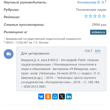
2
Научный руководитель:
Коновалова В. А.
Рубрика:
Технические науки
Рейтинг:
Статья просмотрена:
2994 раз
Размещено в:
eLibrary.ru
1
Армавирский государственный педагогический университет
2
МАОУ – СОШ №7 им. Г.К. Жукова
ГОСТ
APA
Для цитирования:
Макаров Д. А. Java 8 NIO.2 – Интерфейс Patch: сборник
трудов конференции. // Инновационные технологии в
науке и образовании : материалы VII Междунар. науч.-
практ. конф. (Чебоксары, 24 июля 2016 г.) / редкол.: О. Н.
Широков [и др.]. – 2016. – Чебоксары: Центр научного
сотрудничества «Интерактив плюс», 2016. – С. 182-184.
– ISSN 2413-3981.