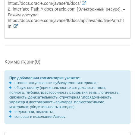
https://docs.oracle.com/javase/8/docs/
2. Interface Path // docs.oracle.com [Электронный ресурс]. –
Режим доступа:
https://docs.oracle.com/javase/8/docs/api/java/nio/file/Path.ht
ml
Комментарии(0)
При добавлении комментария укажите:
степень актуальности публикуемого материала;
общую оценку (оригинальность и актуальность темы,
полнота, глубина, всесторонность раскрытия темы, логичность,
связность, доказательность, структурная упорядоченность,
характер и достоверность примеров, иллюстративного
материала, убедительность выводов);
недостатки, недочеты;
вопросы и пожелания Автору.