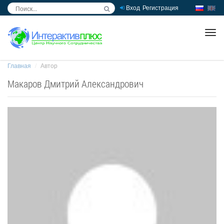
Вход
Регистрация
inc
ра
Главная
Автор
Макаров Дмитрий Александрович