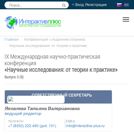
Вход
Регистрация
inc
ра
Главная
Конференция с изданием сборника
Научные исследования: от теории к практике
IX Международная научно-практическая
конференция
«
Научные исследования: от теории к практике
»
Выпуск 3 (9)
ОТВЕТСТВЕННЫЙ СЕКРЕТАРЬ
Яковлева Татьяна Валериановна
ведущий редактор
ТЕЛЕФОН
EMAIL
+7 (8352) 222-490 (доб. 101)
info@interactive-plus.ru