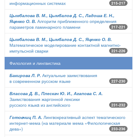
информационных системах
215-217
Цымбалова В. М., Цымбалов Д. С., Ладоша Е. Н.,
Яценко О. В.
Алгоритм приближенного определения
параметров ламинарного пламени
217-221
Цымбалова В. М., Цымбалов Д. С., Яценко О. В.
Математическое моделирование контактной магнитно-
импульсной сварки
221-226
Филология и лингвистика
Бакирова Л. Р.
Актуальные заимствования
в современном русском языке
227-230
Власова Д. В., Плескач Ю. И., Агапова С. А.
Заимствования жаргонной лексики
русского языкa из английского
231-232
Готовчиц П. А.
Лингвокреативный аспект тематического
интернет-мема (на материале мема «Филологическая
дева»)
233-236