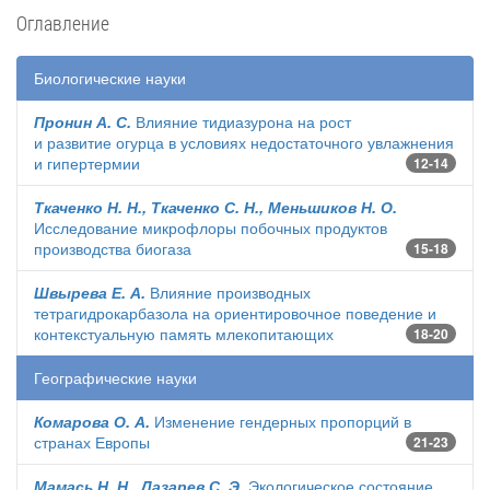
Оглавление
Биологические науки
Пронин А. С.
Влияние тидиазурона на рост
и развитие огурца в условиях недостаточного увлажнения
и гипертермии
12-14
Ткаченко Н. Н., Ткаченко С. Н., Меньшиков Н. О.
Исследование микрофлоры побочных продуктов
производства биогаза
15-18
Швырева Е. А.
Влияние производных
тетрагидрокарбазола на ориентировочное поведение и
контекстуальную память млекопитающих
18-20
Географические науки
Комарова О. А.
Изменение гендерных пропорций в
странах Европы
21-23
Мамась Н. Н., Лазарев С. Э.
Экологическое состояние