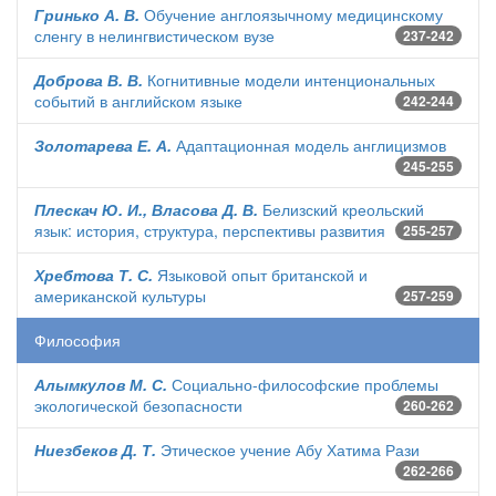
Гринько А. В.
Обучение англоязычному медицинскому
сленгу в нелингвистическом вузе
237-242
Доброва В. В.
Когнитивные модели интенциональных
событий в английском языке
242-244
Золотарева Е. А.
Адаптационная модель англицизмов
245-255
Плескач Ю. И., Власова Д. В.
Белизский креольский
язык: история, структура, перспективы развития
255-257
Хребтова Т. С.
Языковой опыт британской и
американской культуры
257-259
Философия
Алымкулов М. С.
Социально-философские проблемы
экологической безопасности
260-262
Ниезбеков Д. Т.
Этическое учение Абу Хатима Рази
262-266