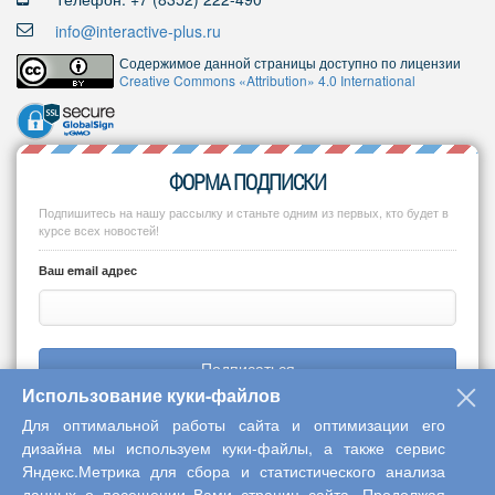
info@interactive-plus.ru
Содержимое данной страницы доступно по лицензии
Creative Commons «Attribution» 4.0 International
ФОРМА ПОДПИСКИ
Подпишитесь на нашу рассылку и станьте одним из первых, кто будет в
курсе всех новостей!
Ваш email адрес
Подписаться
Использование куки-файлов
Для оптимальной работы сайта и оптимизации его
дизайна мы используем куки-файлы, а также сервис
Яндекс.Метрика для сбора и статистического анализа
Copyright © 2013-2026 Центр научного сотрудничества «Интерактив
данных о посещении Вами страниц сайта. Продолжая