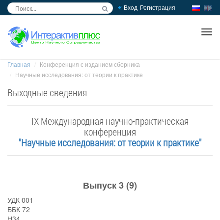
Вход
Регистрация
inc
ра
Главная
Конференция с изданием сборника
Научные исследования: от теории к практике
Выходные сведения
IX Международная научно-практическая
конференция
"Научные исследования: от теории к практике"
Выпуск 3 (9)
УДК 001
ББК 72
Н34