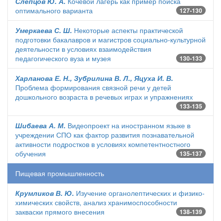
Слепцов Ю. А.
Кочевой лагерь как пример поиска
оптимального варианта
127-130
Умеркаева С. Ш.
Некоторые аспекты практической
подготовки бакалавров и магистров социально-культурной
деятельности в условиях взаимодействия
педагогического вуза и музея
130-133
Харланова Е. Н., Зубрилина В. Л., Яцуха И. В.
Проблема формирования связной речи у детей
дошкольного возраста в речевых играх и упражнениях
133-135
Шибаева А. М.
Видеопроект на иностранном языке в
учреждении СПО как фактор развития познавательной
активности подростков в условиях компетентностного
обучения
135-137
Пищевая промышленность
Крумликов В. Ю.
Изучение органолептических и физико-
химических свойств, анализ хранимоспособности
закваски прямого внесения
138-139