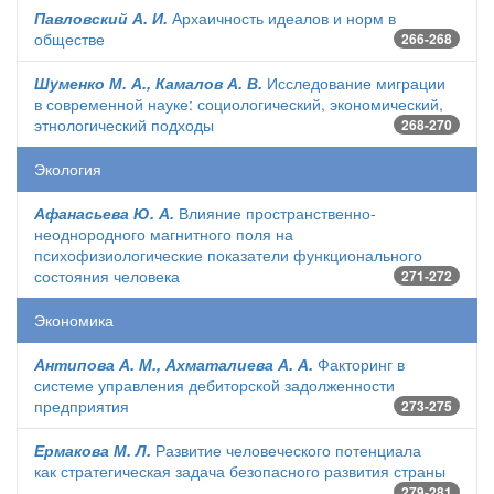
Павловский А. И.
Архаичность идеалов и норм в
обществе
266-268
Шуменко М. А., Камалов А. В.
Исследование миграции
в современной науке: социологический, экономический,
этнологический подходы
268-270
Экология
Афанасьева Ю. А.
Влияние пространственно-
неоднородного магнитного поля на
психофизиологические показатели функционального
состояния человека
271-272
Экономика
Антипова А. М., Ахматалиева А. А.
Факторинг в
системе управления дебиторской задолженности
предприятия
273-275
Ермакова М. Л.
Развитие человеческого потенциала
как стратегическая задача безопасного развития страны
279-281