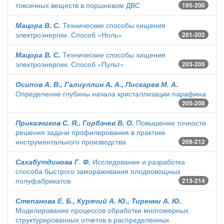
токсичных веществ в поршневом ДВС
195-200
Мацора В. С.
Технические способы хищения
электроэнергии. Способ «Ноль»
201-202
Мацора В. С.
Технические способы хищения
электроэнергии. Способ «Пульт»
203-205
Осипов А. В., Галиуллин А. А., Пискарев М. А.
Определение глубины начала кристаллизации парафина
205-208
Приказчиков С. Я., Горбачев В. О.
Повышение точности
решения задачи профилирования в практике
инструментального производства
209-212
Сахабутдинова Г. Ф.
Исследование и разработка
способа быстрого замораживания плодоовощных
полуфабрикатов
213-214
Степанова Е. Б., Курячий А. Ю., Тиренни А. Ю.
Моделирование процессов обработки многомерных
структурированных отчетов в распределенных