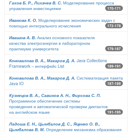
Гахов Б. Р., Лихачев В. С.
Моделирование процесса
управления инвестициями
170-171
Иванова К. О.
Моделирование экономических задач с
помощью интегрального исчисления
172-178
Ивашов А. В.
Анализ основного показателя
качества электроэнергии в лабораторном
практикуме университета
179-187
Коновалова В. А., Макаров Д. А.
Java Collections
Framework – интерфейс List
189-191
Коновалова В. А., Макаров Д. А.
Систематизация пакета
Java IO
187-189
Кузнецов В. А., Савинов А. Н., Фирсова С. П.
Программное обеспечение системы
проведения и автоматической проверки диктантов
на английском языке
191-195
Ладоша Е. Н., Цымбалов Д. С., Яценко О. В.,
Цымбалова В. М.
Определение механизма образования