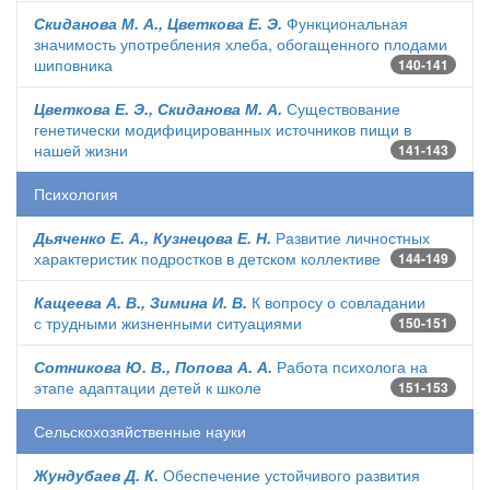
Скиданова М. А., Цветкова Е. Э.
Функциональная
значимость употребления хлеба, обогащенного плодами
шиповника
140-141
Цветкова Е. Э., Скиданова М. А.
Существование
генетически модифицированных источников пищи в
нашей жизни
141-143
Психология
Дьяченко Е. А., Кузнецова Е. Н.
Развитие личностных
характеристик подростков в детском коллективе
144-149
Кащеева А. В., Зимина И. В.
К вопросу о совладании
с трудными жизненными ситуациями
150-151
Сотникова Ю. В., Попова А. А.
Работа психолога на
этапе адаптации детей к школе
151-153
Сельскохозяйственные науки
Жундубаев Д. К.
Обеспечение устойчивого развития