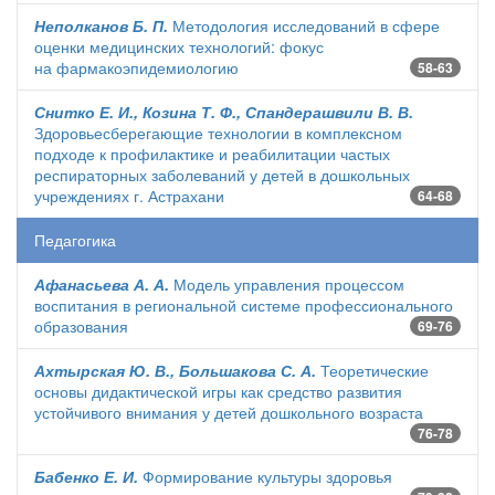
Неполканов Б. П.
Методология исследований в сфере
оценки медицинских технологий: фокус
на фармакоэпидемиологию
58-63
Снитко Е. И., Козина Т. Ф., Спандерашвили В. В.
Здоровьесберегающие технологии в комплексном
подходе к профилактике и реабилитации частых
респираторных заболеваний у детей в дошкольных
учреждениях г. Астрахани
64-68
Педагогика
Афанасьева А. А.
Модель управления процессом
воспитания в региональной системе профессионального
образования
69-76
Ахтырская Ю. В., Большакова С. А.
Теоретические
основы дидактической игры как средство развития
устойчивого внимания у детей дошкольного возраста
76-78
Бабенко Е. И.
Формирование культуры здоровья