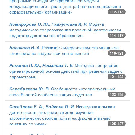
программе «Создание эффективной модели
консультационного пункта (центра) на базе дошкольной
образовательной организации»
112-113
Никифорова О. Ю., Гайнуллина И. Р.
Модель
методического сопровождения проектной деятельности
педагогов дошкольного образования
114-117
Новикова Н. А.
Развитие лидерских качеств младшего
школьника во внеурочной деятельности
118-121
Романов П. Ю., Романова Т. Е.
Методика построения
ориентировочной основы действий при решении задач с
параметрами
121-123
Серебрякова Ю. В.
Особенности интеллектуальных
способностей слабослышащих студентов
123-125
Сигайлова Е. А., Бойкова О. И.
Исследовательская
деятельность школьников в ходе изучения
агрохимических свойств почвы на факультативных
занятиях по химии
125-127