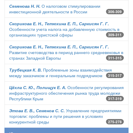
Семенова Н. Н.
О налоговом стимулировании
инвестиционной деятельности в России
306-309
Скорикова Е. Н., Тетюхина Е. П., Саркисян Г. Г.
Особенности учета налога на добавленную стоимость в
организациях туристской сферы
309-311
Скорикова Е. Н., Тетюхина Е. П., Саркисян Г. Г.
Развитие счетоводства в период раннего средневековья в
странах Западной Европы
311-315
Трубецкая К. В.
Проблемные зоны взаимодействия
между заказчиком и генеральным подрядчиком
315-317
Цёхла С. Ю., Полищук Е. А.
Особенности регулирования
инфраструктурного обеспечения рынка труда молодежи
Республики Крым
317-319
Этова Е. В., Семенов С. С.
Управление предприятиями
торговли: проблемы и пути решения в условиях
конкурентной среды
275-278