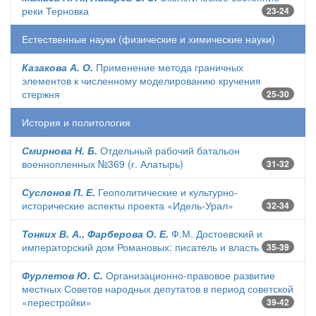
реки Терновка
23-24
Естественные науки (физические и химические науки)
Казакова А. О.
Применение метода граничных
элементов к численному моделированию кручения
стержня
25-30
История и политология
Смирнова Н. Б.
Отдельный рабочий батальон
военнопленных №369 (г. Алатырь)
31-32
Суслонов П. Е.
Геополитические и культурно-
исторические аспекты проекта «Идель-Урал»
32-34
Тонких В. А., Фарберова О. Е.
Ф.М. Достоевский и
императорский дом Романовых: писатель и власть
35-39
Фурлетов Ю. С.
Организационно-правовое развитие
местных Советов народных депутатов в период советской
«перестройки»
39-42