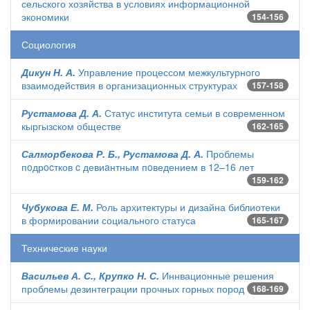
сельского хозяйства в условиях информационной
экономики
154-156
Социология
Дикун Н. А.
Управление процессом межкультурного
взаимодействия в организационных структурах
157-158
Рустамова Д. А.
Статус института семьи в современном
кыргызском обществе
162-165
Салморбекова Р. Б., Рустамова Д. А.
Проблемы
пoдрocтков c девиaнтным пoведением в 12–16 лет
159-162
Чубукова Е. М.
Роль архитектуры и дизайна библиотеки
в формировании социального статуса
165-167
Технические науки
Васильев А. С., Крупко Н. С.
Иннвационные решения
проблемы дезинтеграции прочных горных пород
168-169