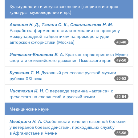
Культурология и искусствоведение (теория и история
культуры, музееведение и др.)
Анохина Н. Д., Ткалич С. К., Сокольникова Н. М.
Разработка фирменного стиля компании по принципу
международной «айдентики» на примере студии
авторской флористики (Москва)
43-48
Истягина-Елисеева Е. А.
Краткая характеристика Музея
спорта и олимпийского движения Псковского края
49-50
Кузякина Т. И.
Духовный ренессанс русской музыки
рубежа XXI века
50-52
Чистюхин И. Н.
О переводе термина «актриса» с
греческого на славянский и русский языки
52-54
Медицинские науки
Мездрина Н. А.
Особенности течения язвенной болезни
у ветеранов боевых действий, проходивших службу
в Афганистане и Чечне
55-58