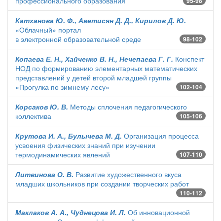
профессионального образования
95-98
Катханова Ю. Ф., Аветисян Д. Д., Кирилов Д. Ю.
«Облачный» портал
в электронной образовательной среде
98-102
Копаева Е. Н., Хайченко В. Н., Нечепаева Г. Г.
Конспект
НОД по формированию элементарных математических
представлений у детей второй младшей группы
«Прогулка по зимнему лесу»
102-104
Корсаков Ю. В.
Методы сплочения педагогического
коллектива
105-106
Крутова И. А., Булычева М. Д.
Организация процесса
усвоения физических знаний при изучении
термодинамических явлений
107-110
Литвинова О. В.
Развитие художественного вкуса
младших школьников при создании творческих работ
110-112
Маклаков А. А., Чуднецова И. Л.
Об инновационной