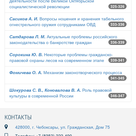
деятельности после Великой Октябрьской
социалистической революции
325-326
Сасиков А. И.
Вопросы ношения и хранения табельного
огнестрельного оружия сотрудниками ОВД
333-336
Сатдарова Л. М.
Актуальные проблемы российского
законодательства о банкротстве граждан
336-339
Сорокина Ю. В.
Некоторые проблемы гражданско-
правовой охраны лесов на современном этапе
339-341
Фомичева О. А.
Механизм законотворческого процесса
341-345
Шокурова С. В., Коновалова В. А.
Роль правовой
культуры в современной России
346-347
КОНТАКТЫ
428000, г. Чебоксары, ул. Гражданская, Дом 75
Телефон: +7 (8352) 222-490