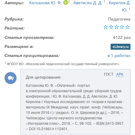
1
1
Авторы:
Катханова Ю. Ф.
,
Аветисян Д. Д.
,
Кирилов Д.
1
Ю.
Рубрика:
Педагогика
Рейтинг:
Статья просмотрена:
4122 раз
Размещено в:
eLibrary.ru
Статья процитирована:
в 1 работах
1
ФГБОУ ВО «Московский педагогический государственный университет»
ГОСТ
APA
Для цитирования:
Катханова Ю. Ф. «Облачный» портал
в электронной образовательной среде: сборник трудов
конференции. / Ю. Ф. Катханова, Д. Д. Аветисян, Д. Ю.
Кирилов // Научные исследования: от теории к практике :
материалы IX Междунар. науч.-практ. конф. (Чебоксары,
10 июля 2016 г.) / редкол.: О. Н. Широков [и др.]. – 2016. –
Чебоксары: Центр научного сотрудничества
«Интерактив плюс», 2016. – С. 98-102. – ISSN 2413-3957.
– DOI 10.21661/r-112401.