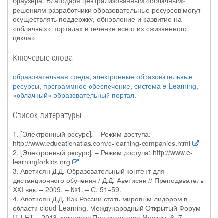
браузера. Благодаря централизованным «облачным»
решениям разработчики образовательные ресурсов могут
осуществлять поддержку, обновление и развитие на
«облачных» порталах в течение всего их «жизненного
цикла».
Ключевые слова
образовательная среда
,
электронные образовательные
ресурсы
,
программное обеспечение
,
система e-Learning
,
«облачный» образовательный портал
.
Список литературы
1. [Электронный ресурс]. – Режим доступа:
http://www.educationatlas.com/e-learning-companies.html
2. [Электронный ресурс]. – Режим доступа: http://www.e-
learningforkids.org
3. Аветисян Д.Д. Образовательный контент для
дистанционного обучения / Д.Д. Аветисян // Преподаватель
XXI век. – 2009. – №1. – С. 51–59.
4. Аветисян Д.Д. Как России стать мировым лидером в
области cloud-Learning. Международный Открытый Форум
IT LET – 2013, комплекс Правительства Москвы. 6–7