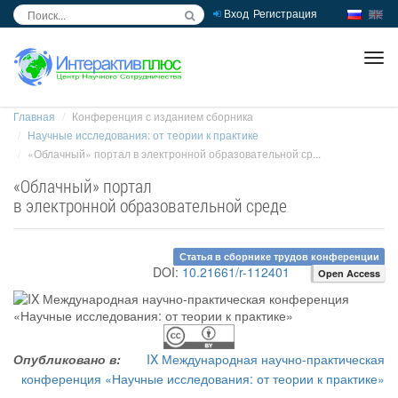
Вход
Регистрация
inc
ра
Главная
Конференция с изданием сборника
Научные исследования: от теории к практике
«Облачный» портал в электронной образовательной ср...
«Облачный» портал
в электронной образовательной среде
Статья в сборнике трудов конференции
DOI:
10.21661/r-112401
Open Access
Опубликовано в:
IX Международная научно-практическая
конференция «Научные исследования: от теории к практике»