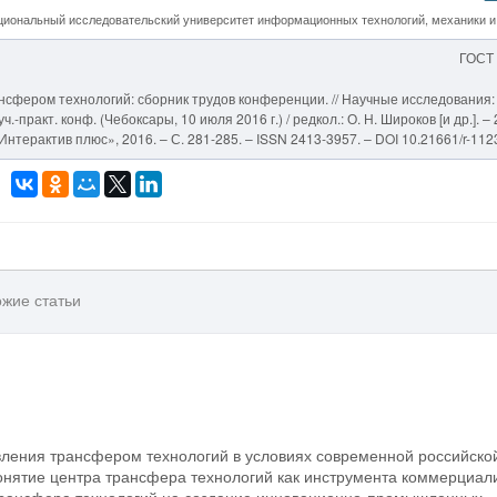
иональный исследовательский университет информационных технологий, механики и
ГОСТ
сфером технологий: сборник трудов конференции. // Научные исследования:
-практ. конф. (Чебоксары, 10 июля 2016 г.) / редкол.: О. Н. Широков [и др.]. – 
нтерактив плюс», 2016. – С. 281-285. – ISSN 2413-3957. – DOI 10.21661/r-112
жие статьи
вления трансфером технологий в условиях современной российско
нятие центра трансфера технологий как инструмента коммерциал