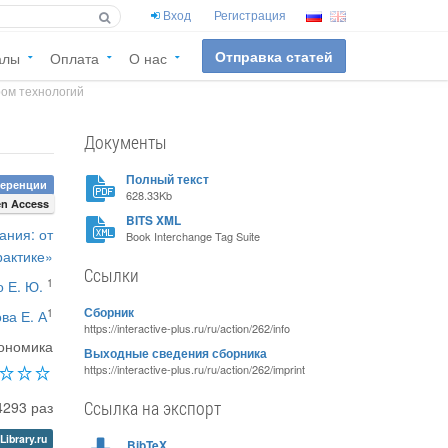
Вход
Регистрация
Отправка статей
алы
Оплата
О нас
ом технологий
Документы
Полный текст
ференции
628.33Kb
n Access
BITS XML
ания: от
Book Interchange Tag Suite
рактике»
Ссылки
1
 Е. Ю.
Сборник
1
ва Е. А
https://interactive-plus.ru/ru/action/262/info
ономика
Выходные сведения сборника
https://interactive-plus.ru/ru/action/262/imprint
Ссылка на экспорт
4293 раз
Library.ru
BibTeX