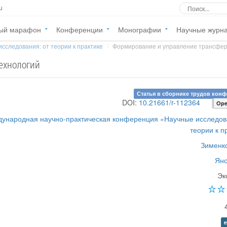
u
ый марафон
Конференции
Монографии
Научные журн
сследования: от теории к практике
Формирование и управление трансфер
ехнологий
Статья в сборнике трудов кон
DOI:
10.21661/r-112364
Ope
дународная научно-практическая конференция «Научные исследов
теории к п
Зименко
Яно
Эк
e