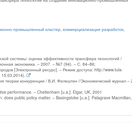
трансфера технологий на создание инновационно-промышленных
ционно-промышленный кластер
,
коммерциализация разработок
,
ской системы: оценка эффективности трансфера технологий /
онная экономика. – 2007. – №7 (94). – С. 84–86;
родов [Электронный ресурс]. – Режим доступа: http://www.tula-
 15.03.2014).
я теории конкуренции / В.И. Фелештин //Экономический журнал – 
tive performance. – Cheltenham [u.a.]: Elgar, UK, 2001
on: does public policy matter. – Basingstoke [u.a.]: Palagrave Macmillan