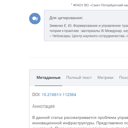
1
ФГАОУ ВО «Санкт-Петербургский нац
Для цитирования:
Зименко Е. Ю. Формирование и управление тран
теории к практике : материалы IX Междунар. науч.
– Чебоксары: Центр научного сотрудничества «И
Метаданные
Полный текст
Метрики
Похо
DOI:
10.21661/r-112364
Аннотация
В данной статье рассматривается проблема упра
инновационной инфраструктуры. Представлено по