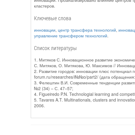
инноваций. Проанализировано влияние центров 
кластеров.
Ключевые слова
инновации
,
центр трансфера технологий
,
иннова
управление трансфером технологий
.
Список литературы
1. Митяков С. Инновационное развитие экономиче
С. Митяков, О. Митякова, Ю. Максимов // Инноваци
2. Развитие городов: инновации плюс потенциал го
forum.ru/researches/i№№o/part2/ (дата обращения:
3. Фелештин В.И. Современные тенденции развити
№2 (34) – С. 47–57;
4. Figueiredo P.N. Technologial learning and competi
5. Tavares A.T. Multinationals, clusters and innovati
2006.