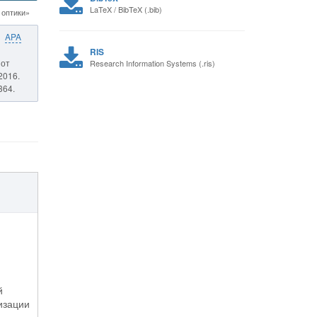
LaTeX / BibTeX (.bib)
 оптики»
APA
RIS
 от
Research Information Systems (.ris)
2016.
364.
й
изации