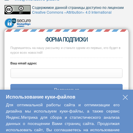
Содержимое данной страницы доступно по лицензии
Creative Commons «Attribution» 4.0 International
ФОРМА ПОДПИСКИ
Подпишитесь на нашу рассылку и станьте одним из первых, кто будет в
курсе всех новостей!
Ваш email адрес
Подписаться
Использование куки-файлов
Для оптимальной работы сайта и оптимизации его
дизайна мы используем куки-файлы, а также сервис
Яндекс.Метрика для сбора и статистического анализа
Copyright © 2013-2026 Центр научного сотрудничества «Интерактив
данных о посещении Вами страниц сайта. Продолжая
плюс»
использовать сайт, Вы соглашаетесь на использование