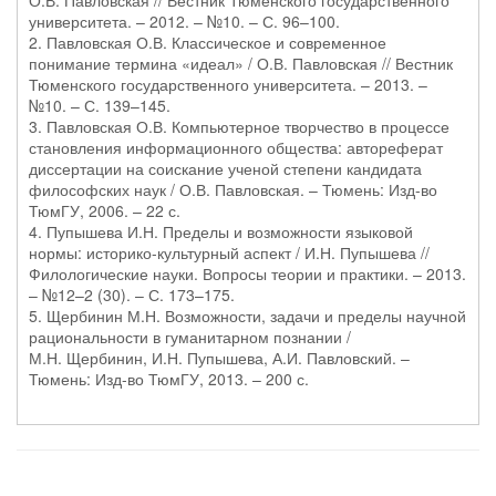
О.В. Павловская // Вестник Тюменского государственного
университета. – 2012. – №10. – С. 96–100.
2. Павловская О.В. Классическое и современное
понимание термина «идеал» / О.В. Павловская // Вестник
Тюменского государственного университета. – 2013. –
№10. – С. 139–145.
3. Павловская О.В. Компьютерное творчество в процессе
становления информационного общества: автореферат
диссертации на соискание ученой степени кандидата
философских наук / О.В. Павловская. – Тюмень: Изд-во
ТюмГУ, 2006. – 22 с.
4. Пупышева И.Н. Пределы и возможности языковой
нормы: историко-культурный аспект / И.Н. Пупышева //
Филологические науки. Вопросы теории и практики. – 2013.
– №12–2 (30). – С. 173–175.
5. Щербинин М.Н. Возможности, задачи и пределы научной
рациональности в гуманитарном познании /
М.Н. Щербинин, И.Н. Пупышева, А.И. Павловский. –
Тюмень: Изд-во ТюмГУ, 2013. – 200 с.