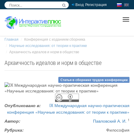
Вход
Регистрация
inc
ра
Главная
Конференция с изданием сборника
Научные исследования: от теории к практике
Архаичность идеалов и норм в обществе
Архаичность идеалов и норм в обществе
Статья в сборнике трудов конференции
Опубликовано в:
IX Международная научно-практическая
конференция «Научные исследования: от теории к практике»
1
Автор:
Павловский А. И.
Рубрика:
Философия