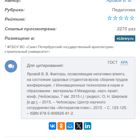
Автор:
Яровой В. В.
Рубрика:
Педагогика
Рейтинг:
Статья просмотрена:
2270 раз
Размещено в:
eLibrary.ru
1
ФГБОУ ВО «Санкт-Петербургский государственный архитектурно-
строительный университет»
ГОСТ
APA
Для цитирования:
Яровой В. В. Факторы, позволяющие негативно влиять
на состояние здоровья студентов вузов: сборник трудов
конференции. // Инновационные технологии в науке и
образовании : материалы II Междунар. науч.-практ.
конф. (Чебоксары, 7 авг. 2015 г.) / редкол.: О. Н. Широков
[и др.]. – 2015. – Чебоксары: Центр научного
сотрудничества «Интерактив плюс», 2015. – С. 123-125.
– ISBN 978-5-906626-91-2.