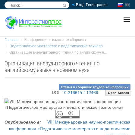
Вход
Регистрация
inc
ра
Главная
Конференция с изданием сборника
Педагогическое мастерство и педагогические техноло...
Организация внеаудиторного чтения по английскому я...
Организация внеаудиторного чтения по
английскому языку в военном вузе
Статья в сборнике трудов конференции
DOI:
10.21661/r-112469
Open Access
Опубликовано в:
VIII Международная научно-практическая
конференция «Педагогическое мастерство и педагогические