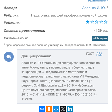
технологии»
1
Автор:
Апалько И. Ю.
Рубрика:
Педагогика высшей профессиональной школы
Рейтинг:
Статья просмотрена:
4129 раз
Размещено в:
eLibrary.ru
1
Краснодарское высшее военное училище им. генерала армии С.М. Штеменко
ГОСТ
APA
Для цитирования:
Апалько И. Ю. Организация внеаудиторного чтения по
английскому языку в военном вузе: сборник трудов
конференции. // Педагогическое мастерство и
педагогические технологии : материалы VIII Междунар.
науч.–практ. конф. (Чебоксары, 17 июля 2016 г.) /
редкол.: О. Н. Широков [и др.]. – 2016. – Чебоксары:
Центр научного сотрудничества «Интерактив плюс»,
2016. – С. 41-42. – ISSN 2411-9679. – DOI 10.21661/r-
112469.