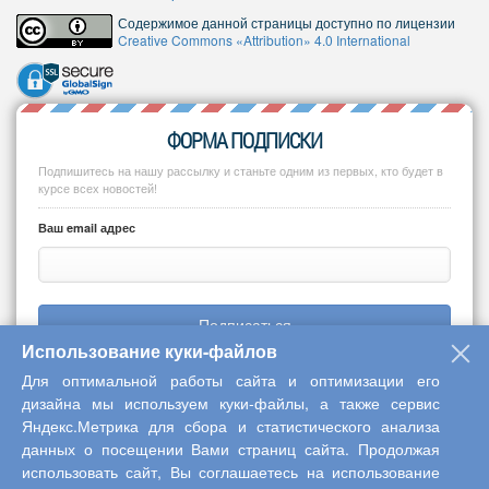
Содержимое данной страницы доступно по лицензии
Creative Commons «Attribution» 4.0 International
ФОРМА ПОДПИСКИ
Подпишитесь на нашу рассылку и станьте одним из первых, кто будет в
курсе всех новостей!
Ваш email адрес
Подписаться
Использование куки-файлов
Для оптимальной работы сайта и оптимизации его
дизайна мы используем куки-файлы, а также сервис
Яндекс.Метрика для сбора и статистического анализа
Copyright © 2013-2026 Центр научного сотрудничества «Интерактив
данных о посещении Вами страниц сайта. Продолжая
плюс»
использовать сайт, Вы соглашаетесь на использование