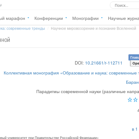
u
ый марафон
Конференции
Монографии
Научные журн
ука: современные тренды
Научное мировоззрение и познание Вселенной
нной
Глав
DOI:
10.21661/r-112711
Ope
Коллективная монография «Образование и наука: современные
Баран
Парадигмы современной науки (различные напр
в 1
ый университет при Правительстве Российской Федерации»