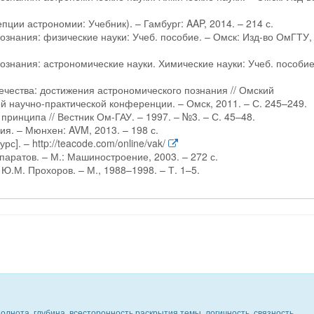
епции астрономии: Учебник). – Гамбург: AAP, 2014. – 214 с.
ознания: физические науки: Учеб. пособие. – Омск: Изд-во ОмГТУ,
ознания: астрономические науки. Химические науки: Учеб. пособие.
ечества: достижения астрономического познания // Омский
научно-практической конференции. – Омск, 2011. – С. 245–249.
принципа // Вестник Ом-ГАУ. – 1997. – №3. – С. 45–48.
ия. – Мюнхен: AVM, 2013. – 198 с.
]. – http://teacode.com/online/vak/
паратов. – М.: Машиностроение, 2003. – 272 с.
 Ю.М. Прохоров. – М., 1988–1998. – Т. 1–5.
олнота, глубина, всесторонность раскрытия темы, логичность, связность,