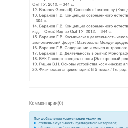
ОмГТУ, 2010. – 344 с.
12. Baranov Gennadij. Concepts of asronomy (Конц
13. Баранов Г.В. Концепции современного естеств
– 304 с.
14. Баранов Г.В. Концепции современного естеств
изд. – Омск: Изд-во ОмГТУ, 2012. – 344 с.
15. Баранов Г.В. Космическая деятельность челов
экономический форум: Материалы Международной 
16. Баранов Г.В. Содержание и смысл антропного 
17. Баранов Г.В. Деятельность в бытии: Монограф
18. ВАК Паспорт специальности [Электронный ресурс
19. Гущин В.Н. Основы устройства космических ап
20. Физическая энциклопедия: В 5 томах / Гл. ред.
Комментарии(0)
При добавлении комментария укажите:
степень актуальности публикуемого материала;
общую оценку (оригинальность и актуальность темы, п