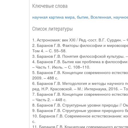
Ключевые слова
научная картина мира
,
бытие
,
Вселенная
,
научно
Список литературы
1. Астрономия: век ХХІ / Ред.-сост. В.Г. Сурдин. – 
2. Баранов Г.В. Факторы философии и мировоззрен
Том 4. – С. 55–58.
3. Баранов Г.В. Понятия философской культуры. –
4. Баранов Г.В. Бытие как проблема в философии
– Часть 1. Июль. – С. 108–110.
5. Баранов Г.В. Концепции современного естество
2009. – 488 с.
6. Баранов Г.В. Методология и методы научного п
ред. Н.Р. Красовской. – М.: Интернаука, 2016. – То
7. Баранов Г.В. Концепции современного естествоз
– Часть 2. – 448 с.
8. Баранов Г.В. Структурные уровни природы // Ом
9. Баранов Г.В. Структурные уровни природного бы
10. Баранов Г.В. Современное естествознание: ко
с.
11. Баранов Г.В. Концепции современного естеств