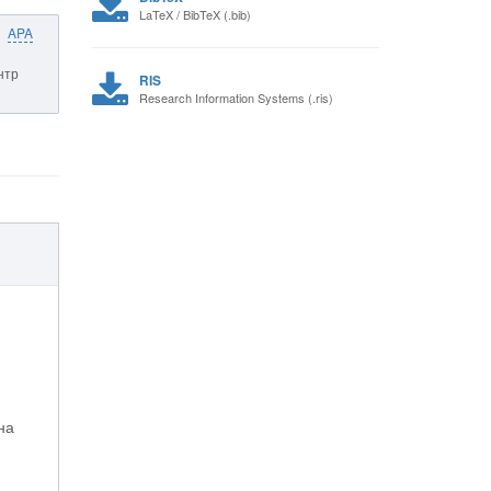
LaTeX / BibTeX (.bib)
APA
нтр
RIS
Research Information Systems (.ris)
на