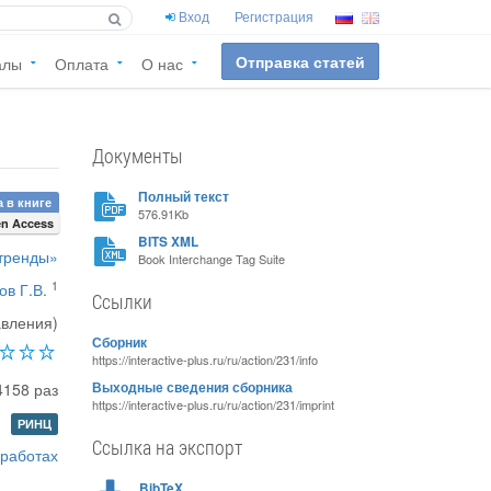
Вход
Регистрация
Отправка статей
алы
Оплата
О нас
Документы
Полный текст
а в книге
576.91Kb
n Access
BITS XML
 тренды»
Book Interchange Tag Suite
1
ов Г.В.
Ссылки
авления)
Сборник
https://interactive-plus.ru/ru/action/231/info
4158 раз
Выходные сведения сборника
https://interactive-plus.ru/ru/action/231/imprint
РИНЦ
Ссылка на экспорт
 работах
BibTeX