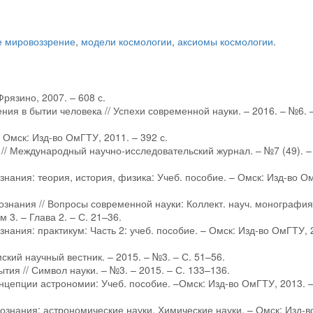
е мировоззрение
,
модели космологии
,
аксиомы космологии
.
Фрязино, 2007. – 608 с.
ия в бытии человека // Успехи современной науки. – 2016. – №6. 
 Омск: Изд-во ОмГТУ, 2011. – 392 с.
 // Международный научно-исследовательский журнал. – №7 (49). –
знания: теория, история, физика: Учеб. пособие. – Омск: Изд-во О
ознания // Вопросы современной науки: Коллект. науч. монография
м 3. – Глава 2. – С. 21–36.
нания: практикум: Часть 2: учеб. пособие. – Омск: Изд-во ОмГТУ, 
ский научный вестник. – 2015. – №3. – С. 51–56.
тия // Символ науки. – №3. – 2015. – С. 133–136.
нцепции астрономии: Учеб. пособие. –Омск: Изд-во ОмГТУ, 2013. 
ознания: астрономические науки. Химические науки. – Омск: Изд-в