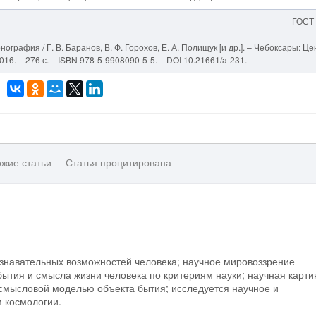
ГОСТ
графия / Г. В. Баранов, В. Ф. Горохов, Е. А. Полищук [и др.]. – Чебоксары: Це
6. – 276 с. – ISBN 978-5-9908090-5-5. – DOI 10.21661/a-231.
жие статьи
Статья процитирована
знавательных возможностей человека; научное мировоззрение
ытия и смысла жизни человека по критериям науки; научная карти
мысловой моделью объекта бытия; исследуется научное и
 космологии.