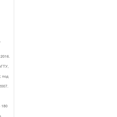
–
 2016.
мГТУ,
; под
2007.
– 180
о