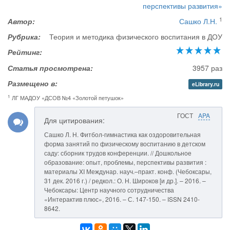
перспективы развития»
1
Автор:
Сашко Л.Н.
Рубрика:
Теория и методика физического воспитания в ДОУ
Рейтинг:
Статья просмотрена:
3957 раз
Размещено в:
eLibrary.ru
1
ЛГ МАДОУ «ДСОВ №4 «Золотой петушок»
ГОСТ
APA
Для цитирования:
Сашко Л. Н. Фитбол-гимнастика как оздоровительная
форма занятий по физическому воспитанию в детском
саду: сборник трудов конференции. // Дошкольное
образование: опыт, проблемы, перспективы развития :
материалы XI Междунар. науч.–практ. конф. (Чебоксары,
31 дек. 2016 г.) / редкол.: О. Н. Широков [и др.]. – 2016. –
Чебоксары: Центр научного сотрудничества
«Интерактив плюс», 2016. – С. 147-150. – ISSN 2410-
8642.