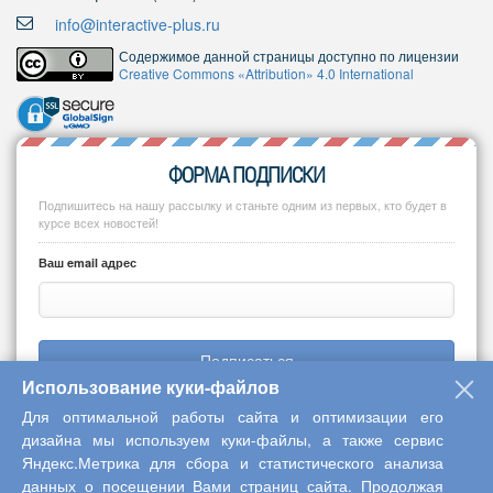
info@interactive-plus.ru
Содержимое данной страницы доступно по лицензии
Creative Commons «Attribution» 4.0 International
ФОРМА ПОДПИСКИ
Подпишитесь на нашу рассылку и станьте одним из первых, кто будет в
курсе всех новостей!
Ваш email адрес
Подписаться
Использование куки-файлов
Для оптимальной работы сайта и оптимизации его
дизайна мы используем куки-файлы, а также сервис
Яндекс.Метрика для сбора и статистического анализа
Copyright © 2013-2026 Центр научного сотрудничества «Интерактив
данных о посещении Вами страниц сайта. Продолжая