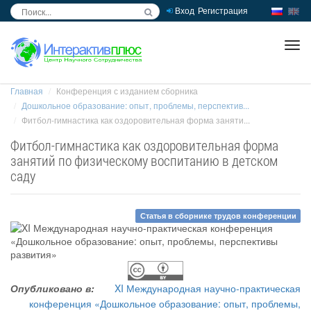
Вход
Регистрация
inc
ра
Главная
Конференция с изданием сборника
Дошкольное образование: опыт, проблемы, перспектив...
Фитбол-гимнастика как оздоровительная форма заняти...
Фитбол-гимнастика как оздоровительная форма
занятий по физическому воспитанию в детском
саду
Статья в сборнике трудов конференции
Опубликовано в:
XI Международная научно-практическая
конференция «Дошкольное образование: опыт, проблемы,