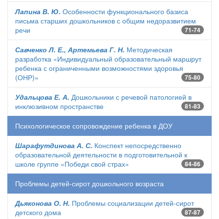
Лапина В. Ю.
Особенности функционального базиса
письма старших дошкольников с общим недоразвитием
речи
71-74
Савченко Л. Е., Артемьева Г. Н.
Методическая
разработка «Индивидуальный образовательный маршрут
ребенка с ограниченными возможностями здоровья
(ОНР)»
75-80
Удальцова Е. А.
Дошкольники с речевой патологией в
инклюзивном пространстве
81-83
Психологическое сопровождение ребенка в ДОУ
Шарафутдинова А. С.
Конспект непосредственно
образовательной деятельности в подготовительной к
школе группе «Победи свой страх»
84-86
Проблемы детей-сирот дошкольного возраста
Дьяконова О. Н.
Проблемы социализации детей-сирот
детского дома
87-87