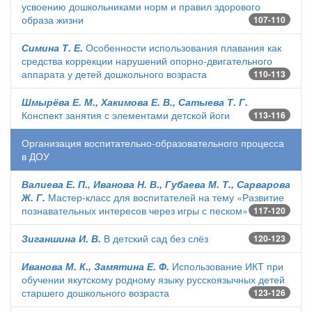
усвоению дошкольниками норм и правил здорового
образа жизни
107-110
Симина Т. Е.
Особенности использования плавания как
средства коррекции нарушений опорно-двигательного
аппарата у детей дошкольного возраста
110-113
Шмырёва Е. М., Хакимова Е. В., Сатыева Т. Г.
Конспект занятия с элементами детской йоги
113-116
Организация воспитательно-образовательного процесса
в ДОУ
Валиева Е. П., Иванова Н. В., Губаева М. Т., Сарварова
Ж. Г.
Мастер-класс для воспитателей на тему «Развитие
познавательных интересов через игры с песком»
117-120
Зиганшина И. В.
В детский сад без слёз
120-123
Иванова М. К., Замятина Е. Ф.
Использование ИКТ при
обучении якутскому родному языку русскоязычных детей
старшего дошкольного возраста
123-126