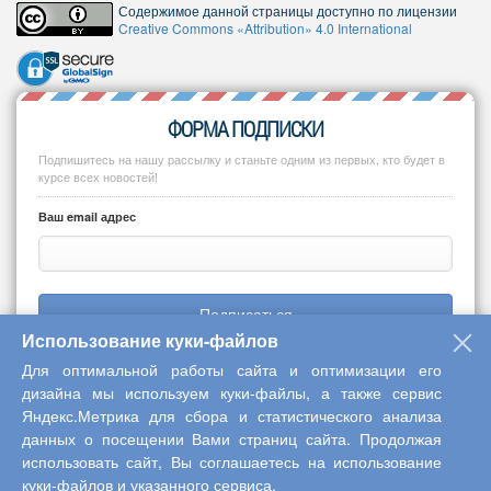
Содержимое данной страницы доступно по лицензии
Creative Commons «Attribution» 4.0 International
ФОРМА ПОДПИСКИ
Подпишитесь на нашу рассылку и станьте одним из первых, кто будет в
курсе всех новостей!
Ваш email адрес
Подписаться
Использование куки-файлов
Для оптимальной работы сайта и оптимизации его
дизайна мы используем куки-файлы, а также сервис
Яндекс.Метрика для сбора и статистического анализа
Copyright © 2013-2026 Центр научного сотрудничества «Интерактив
данных о посещении Вами страниц сайта. Продолжая
плюс»
использовать сайт, Вы соглашаетесь на использование
куки-файлов и указанного сервиса.