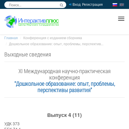
Вход
Регистрация
inc
ра
Главная
Конференция с изданием сборника
Дошкольное образование: опыт, проблемы, перспектив...
Выходные сведения
XI Международная научно-практическая
конференция
"Дошкольное образование: опыт, проблемы,
перспективы развития"
Выпуск 4 (11)
УДК 373