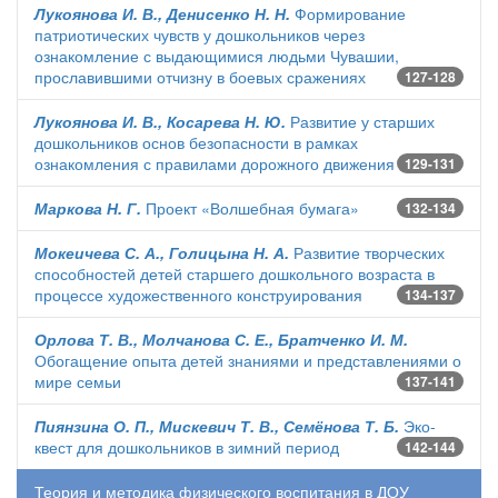
Лукоянова И. В., Денисенко Н. Н.
Формирование
патриотических чувств у дошкольников через
ознакомление с выдающимися людьми Чувашии,
прославившими отчизну в боевых сражениях
127-128
Лукоянова И. В., Косарева Н. Ю.
Развитие у старших
дошкольников основ безопасности в рамках
ознакомления с правилами дорожного движения
129-131
Маркова Н. Г.
Проект «Волшебная бумага»
132-134
Мокеичева С. А., Голицына Н. А.
Развитие творческих
способностей детей старшего дошкольного возраста в
процессе художественного конструирования
134-137
Орлова Т. В., Молчанова С. Е., Братченко И. М.
Обогащение опыта детей знаниями и представлениями о
мире семьи
137-141
Пиянзина О. П., Мискевич Т. В., Семёнова Т. Б.
Эко-
квест для дошкольников в зимний период
142-144
Теория и методика физического воспитания в ДОУ