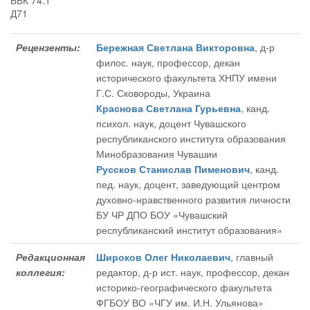
ББК 74.1
Д71
Рецензенты:
Бережная Светлана Викторовна
, д-р
филос. наук, профессор, декан
исторического факультета ХНПУ имени
Г.С. Сковороды, Украина
Краснова Светлана Гурьевна
, канд.
психол. наук, доцент Чувашского
республиканского института образования
Минобразования Чувашии
Руссков Станислав Пименович
, канд.
пед. наук, доцент, заведующий центром
духовно-нравственного развития личности
БУ ЧР ДПО БОУ «Чувашский
республиканский институт образования»
Редакционная
Широков Олег Николаевич
, главный
коллегия:
редактор
, д-р ист. наук, профессор, декан
историко-географического факультета
ФГБОУ ВО «ЧГУ им. И.Н. Ульянова»