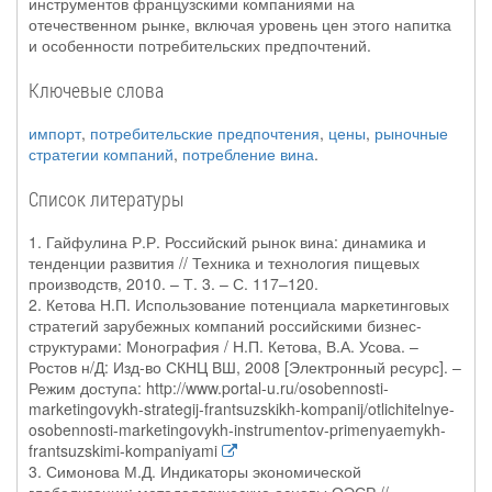
инструментов французскими компаниями на
отечественном рынке, включая уровень цен этого напитка
и особенности потребительских предпочтений.
Ключевые слова
импорт
,
потребительские предпочтения
,
цены
,
рыночные
стратегии компаний
,
потребление вина
.
Список литературы
1. Гайфулина Р.Р. Российский рынок вина: динамика и
тенденции развития // Техника и технология пищевых
производств, 2010. – Т. 3. – С. 117–120.
2. Кетова Н.П. Использование потенциала маркетинговых
стратегий зарубежных компаний российскими бизнес-
структурами: Монография / Н.П. Кетова, В.А. Усова. –
Ростов н/Д: Изд-во СКНЦ ВШ, 2008 [Электронный ресурс]. –
Режим доступа: http://www.portal-u.ru/osobennosti-
marketingovykh-strategij-frantsuzskikh-kompanij/otlichitelnye-
osobennosti-marketingovykh-instrumentov-primenyaemykh-
frantsuzskimi-kompaniyami
3. Симонова М.Д. Индикаторы экономической