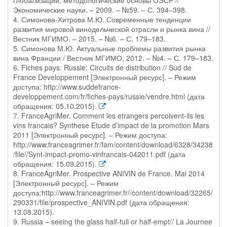
глобализации: методологические основы ОЭСР //
Экономические науки. – 2009. – №59. – С. 394–398.
4. Симонова-Хитрова М.Ю. Современные тенденции
развития мировой винодельческой отрасли и рынка вина //
Вестник МГИМО. – 2015. – №6. – С. 179–183.
5. Симонова М.Ю. Актуальные проблемы развития рынка
вина Франции / Вестник МГИМО, 2012. – №4. – С. 179–183.
6. Fiches pays: Russie: Circuits de distribution // Sud de
France Developpement [Электронный ресурс]. – Режим
доступа: http://www.suddefrance-
developpement.com/fr/fiches-pays/russie/vendre.html (дата
обращения: 05.10.2015).
7. FranceAgriMer. Comment les etrangers percoivent-ils les
vins francais? Synthese Etude d’impact de la promotion Mars
2011 [Электронный ресурс]. – Режим доступа:
http://www.franceagrimer.fr/fam/content/download/6328/34238
/file//Synt-impact-promo-vinfrancais-042011.pdf (дата
обращения: 15.09.2015).
8. FranceAgriMer. Prospective ANIVIN de France. Mai 2014
[Электронный ресурс]. – Режим
доступа:http://www.franceagrimer.fr//content/download/32265/
290331/file/prospective_ANIVIN.pdf (дата обращения:
13.08.2015).
9. Russia – seeing the glass half-full or half-empt// La Journee