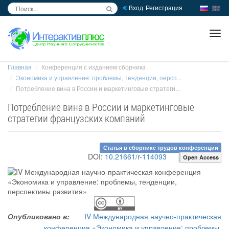
Вход
Регистрация
inc
ра
Главная
Конференция с изданием сборника
Экономика и управление: проблемы, тенденции, персп...
Потребление вина в России и маркетинговые стратеги...
Потребление вина в России и маркетинговые
стратегии французских компаний
Статья в сборнике трудов конференции
DOI:
10.21661/r-114093
Open Access
Опубликовано в:
IV Международная научно-практическая
конференция «Экономика и управление: проблемы,