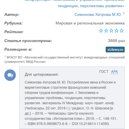
тенденции, перспективы развития»
1
Автор:
Симонова-Хитрова М.Ю.
Рубрика:
Мировая и региональная экономика
Рейтинг:
Статья просмотрена:
3668 раз
Размещено в:
eLibrary.ru
1
ФГАОУ ВО «Московский государственный институт международных отношений
(университет) МИД России»
ГОСТ
APA
Для цитирования:
Симонова-Хитрова М. Ю. Потребление вина в России и
маркетинговые стратегии французских компаний:
сборник трудов конференции. // Экономика и
управление: проблемы, тенденции, перспективы
развития : материалы IV Междунар. науч.-практ. конф.
(Чебоксары, 22 окт. 2016 г.) / редкол.: О. Н. Широков [и
др.]. – 2016. – Чебоксары: Центр научного
сотрудничества «Интерактив плюс», 2016. – С. 148-151.
– ISBN 978-5-9908673-6-9. – DOI 10.21661/r-114093.