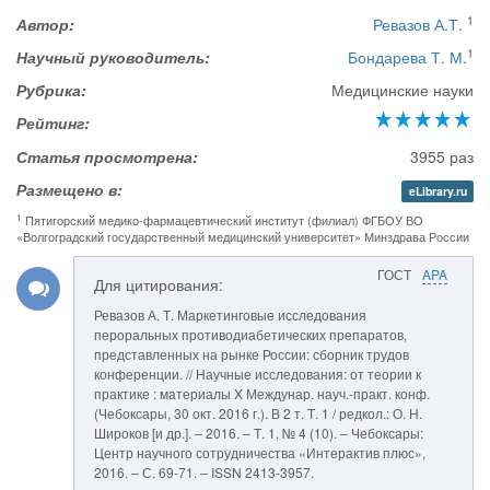
1
Автор:
Ревазов А.Т.
1
Научный руководитель:
Бондарева Т. М.
Рубрика:
Медицинские науки
Рейтинг:
Статья просмотрена:
3955 раз
Размещено в:
eLibrary.ru
1
Пятигорский медико-фармацевтический институт (филиал) ФГБОУ ВО
«Волгоградский государственный медицинский университет» Минздрава России
ГОСТ
APA
Для цитирования:
Ревазов А. Т. Маркетинговые исследования
пероральных противодиабетических препаратов,
представленных на рынке России: сборник трудов
конференции. // Научные исследования: от теории к
практике : материалы X Междунар. науч.-практ. конф.
(Чебоксары, 30 окт. 2016 г.). В 2 т. Т. 1 / редкол.: О. Н.
Широков [и др.]. – 2016. – Т. 1, № 4 (10). – Чебоксары:
Центр научного сотрудничества «Интерактив плюс»,
2016. – С. 69-71. – ISSN 2413-3957.