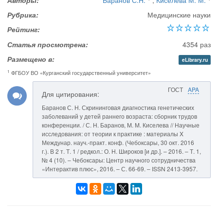
Авторы:
Баранов С.Н.
,
Киселева М. М.
Рубрика:
Медицинские науки
Рейтинг:
Статья просмотрена:
4354 раз
Размещено в:
eLibrary.ru
1
ФГБОУ ВО «Курганский государственный университет»
ГОСТ
APA
Для цитирования:
Баранов С. Н. Скрининговая диагностика генетических
заболеваний у детей раннего возраста: сборник трудов
конференции. / С. Н. Баранов, М. М. Киселева // Научные
исследования: от теории к практике : материалы X
Междунар. науч.-практ. конф. (Чебоксары, 30 окт. 2016
г.). В 2 т. Т. 1 / редкол.: О. Н. Широков [и др.]. – 2016. – Т. 1,
№ 4 (10). – Чебоксары: Центр научного сотрудничества
«Интерактив плюс», 2016. – С. 66-69. – ISSN 2413-3957.