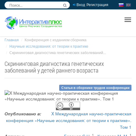
Вход
Регистрация
inc
ра
Главная
Конференция с изданием сборника
Научные исследования: от теории к практике
Скрининговая диагностика генетических заболеваний...
Скрининговая диагностика генетических
заболеваний у детей раннего возраста
Статья в сборнике трудов конференции
Опубликовано в:
X Международная научно-практическая
конференция «Научные исследования: от теории к практике».
Том 1
1
1