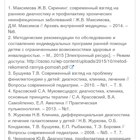
1. Максимова Ж.В. Скрининг: современный взгляд на
раннюю диагностику и профилактику хронических
неинфекционных заболеваний / Ж.В. Максимова,
Д.М. Максимов // Архивъ внутренней медицины. – 2014. –
№6.
2. Методические рекомендации по обследованию и
составлению индивидуальных программ ранней помощи
детям с ограниченными возможностями здоровья и
инвалидностью. – М., 2015 [Электронный ресурс]. – Режим
доступа: http://csoso.ru/wp-content/uploads/2015/10/metod-
rekomend-rannya-pomosh.pdf
3. Бушуева Т.В. Современный взгляд на проблему
фенилкетонурии у детей: диагностика, клиника, лечение //
Вопросы современной педиатрии. – 2010. – №1. – Т. 9.
4. Красовский С.А. Муковисцидоз: диагностика, клиника,
основные принципы терапии / С.А. Красовский, В.А.
Самойленко, Е.Л. Амелина // Практическая
пульмонология. – 2013. – №1.
5. Журкова Н.В. Клиника, дифференциальная диагностика
и лечение галактоземии у детей / Н.В. Журкова, О.Б.
Кондакова, Т.В. Бушуева, Е.П. Рыбакова, Т.Э. Боровик //
Вопросы современной педиатрии. – 2008. – №5. – Т. 7.
6. Черненков Ю.В. Диагностика, профилактика и коррекция