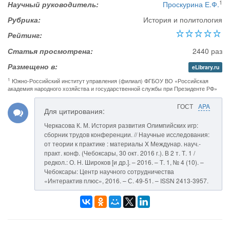
1
Научный руководитель:
Проскурина Е.Ф.
Рубрика:
История и политология
Рейтинг:
Статья просмотрена:
2440 раз
Размещено в:
eLibrary.ru
1
Южно-Российский институт управления (филиал) ФГБОУ ВО «Российская
академия народного хозяйства и государственной службы при Президенте РФ»
ГОСТ
APA
Для цитирования:
Черкасова К. М. История развития Олимпийских игр:
сборник трудов конференции. // Научные исследования:
от теории к практике : материалы X Междунар. науч.-
практ. конф. (Чебоксары, 30 окт. 2016 г.). В 2 т. Т. 1 /
редкол.: О. Н. Широков [и др.]. – 2016. – Т. 1, № 4 (10). –
Чебоксары: Центр научного сотрудничества
«Интерактив плюс», 2016. – С. 49-51. – ISSN 2413-3957.