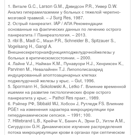
1. Витале G.C., Larson G.M., Дэвидсон P.R., Уивер D.W.
Анализ гиперамилаземии у больных с тяжелой черепно-
мозговой травмой. – J Surg Res, 1987.
2. Острый панкреатит. IAP / АПА Рекомендации
основанные на фактических данных по лечению острого
панкреатита // Панкреатология. – 2013.
3. ribl B., Madl C., Мазл P.R., Schneider B., Spitzauer S.,
Vogelsang H., Gangl A.
Внешнесекреторнаяфункцияподжелудочнойжелезы у
больных в критическомсостоянии. – 2000.
4. Лайне V.J., Найман K.M., Пунавуори H.J., Хенриксен K.,
Parvinen M., Невалайнен T.J. Липополисахарид
индуцированный апоптозацинарных клетках
поджелудочной железы у крыс. – Gut, 1996.
5. Spormann H., Sokolowski A., Letko Г. Влияние временной
ишемии на развитие гистологических форм острого
панкреатита у крыс. – Pathol Res практ., 1989.
6. Рэйпер РФ, Sibbald WJ, Хобсон J, Рутледж FS. Влияние
PGE1 на изменения характера микроциркуляции при
гипердинамическом сепсисе. – 1991; 100.
7. Hiltebrand L.B., Крейчи V., Банич А., Эрни D., Уитли A.M.,
Сигурдссон G.H. Динамическое изучение распределения
потока микроциркуляции крови в органах при септическом