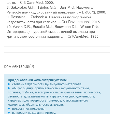
шоке. – Crit Care Med, 2000.
8. Sakorafas G.H., Tsiotos G.G., Sarr M.G. Ишемия //
Реперфузия-индуцированный панкреатит. – DigSurg, 2000.
9. Rossaint J., Zarbock А. Патогенез полиорганной
недостаточности при сепсисе. – Crit Rev Immunol, 2015.
10. Уивер D.R., Busuito M.J., Bouwman D.L., Wilson Р.Ф.
Интерпретация уровней сывороточной амилазы при
критическом состоянии пациента. – CritCareMed, 1985.
Комментарии(0)
При добавлении комментария укажите:
степень актуальности публикуемого материала;
общую оценку (оригинальность и актуальность темы,
полнота, глубина, всесторонность раскрытия темы, логичность,
связность, доказательность, структурная упорядоченность,
характер и достоверность примеров, иллюстративного
материала, убедительность выводов);
недостатки, недочеты;
вопросы и пожелания Автору.