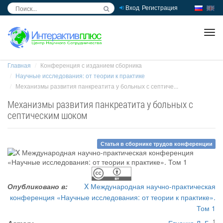
Вход
Регистрация
inc
ра
Главная
Конференция с изданием сборника
Научные исследования: от теории к практике
Механизмы развития панкреатита у больных с септиче...
Механизмы развития панкреатита у больных с
септическим шоком
Статья в сборнике трудов конференции
Опубликовано в:
X Международная научно-практическая
конференция «Научные исследования: от теории к практике».
Том 1
1