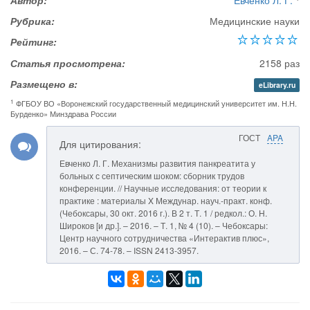
Автор:
Евченко Л. Г.
Рубрика:
Медицинские науки
Рейтинг:
Статья просмотрена:
2158 раз
Размещено в:
eLibrary.ru
1
ФГБОУ ВО «Воронежский государственный медицинский университет им. Н.Н.
Бурденко» Минздрава России
ГОСТ
APA
Для цитирования:
Евченко Л. Г. Механизмы развития панкреатита у
больных с септическим шоком: сборник трудов
конференции. // Научные исследования: от теории к
практике : материалы X Междунар. науч.-практ. конф.
(Чебоксары, 30 окт. 2016 г.). В 2 т. Т. 1 / редкол.: О. Н.
Широков [и др.]. – 2016. – Т. 1, № 4 (10). – Чебоксары:
Центр научного сотрудничества «Интерактив плюс»,
2016. – С. 74-78. – ISSN 2413-3957.