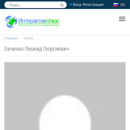
Вход
Регистрация
inc
ра
Главная
Автор
Евченко Леонид Георгиевич