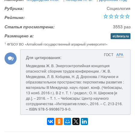
Рубрика:
Социология
Рейтинг:
Статья просмотрена:
3553 раз
Размещено в:
eLibrary.ru
1
ФГБОУ ВО «Алтайский государственный аграрный университет»
ГОСТ
APA
Для цитирования:
Медведева Ж. В. Энергоэнтропийная концепция
опасностей: сборник трудов конференции. / Ж. В.
Медведева, Л. В. Кобцева, Н. Д. Дорохова // Научное и
образовательное пространство: перспективы развития :
материалы III Междунар. науч.-практ. конф. (Чебоксары,
13 нояб. 2016 г.). В 2 т. Т. 1 / редкол.: О. Н. Широков [и
др.]. – 2016. – Т. 1. – Чебоксары: Центр научного
сотрудничества «Интерактив плюс», 2016. – С. 213-216.
– ISBN 978-5-9908673-9-0.