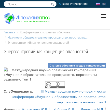
Вход
Регистрация
inc
ра
Главная
Конференция с изданием сборника
Научное и образовательное пространство: перспектив...
Энергоэнтропийная концепция опасностей
Энергоэнтропийная концепция опасностей
Статья в сборнике трудов конференции
Опубликовано в:
III Международная научно-практическая
конференция «Научное и образовательное пространство:
перспективы развития». Том 1
1
1
1
Авторы:
Медведева Ж.В.
,
Кобцева Л. В.
,
Дорохова Н.Д.