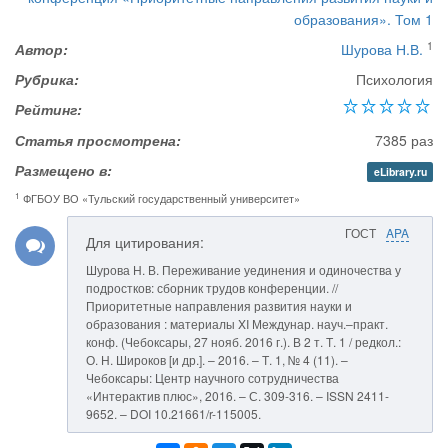
образования». Том 1
1
Автор:
Шурова Н.В.
Рубрика:
Психология
Рейтинг:
Статья просмотрена:
7385 раз
Размещено в:
eLibrary.ru
1
ФГБОУ ВО «Тульский государственный университет»
ГОСТ
APA
Для цитирования:
Шурова Н. В. Переживание уединения и одиночества у
подростков: сборник трудов конференции. //
Приоритетные направления развития науки и
образования : материалы XI Междунар. науч.–практ.
конф. (Чебоксары, 27 нояб. 2016 г.). В 2 т. Т. 1 / редкол.:
О. Н. Широков [и др.]. – 2016. – Т. 1, № 4 (11). –
Чебоксары: Центр научного сотрудничества
«Интерактив плюс», 2016. – С. 309-316. – ISSN 2411-
9652. – DOI 10.21661/r-115005.