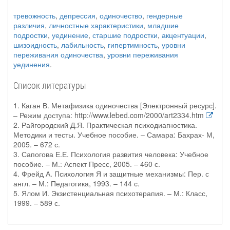
тревожность
,
депрессия
,
одиночество
,
гендерные
различия
,
личностные характеристики
,
младшие
подростки
,
уединение
,
старшие подростки
,
акцентуации
,
шизоидность
,
лабильность
,
гипертимность
,
уровни
переживания одиночества
,
уровни переживания
уединения
.
Список литературы
1. Каган В. Метафизика одиночества [Электронный ресурс].
– Режим доступа: http://www.lebed.com/2000/art2334.htm
2. Райгородский Д.Я. Практическая психодиагностика.
Методики и тесты. Учебное пособие. – Самара: Бахрах- М,
2005. – 672 с.
3. Сапогова Е.Е. Психология развития человека: Учебное
пособие. – М.: Аспект Пресс, 2005. – 460 с.
4. Фрейд А. Психология Я и защитные механизмы: Пер. с
англ. – М.: Педагогика, 1993. – 144 с.
5. Ялом И. Экзистенциальная психотерапия. – М.: Класс,
1999. – 589 с.