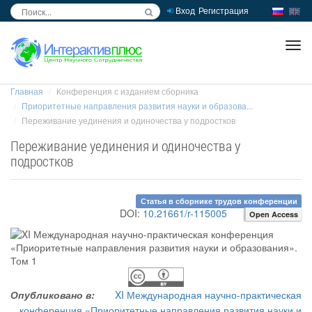
Вход
Регистрация
inc
ра
Главная
Конференция с изданием сборника
Приоритетные направления развития науки и образова...
Переживание уединения и одиночества у подростков
Переживание уединения и одиночества у
подростков
Статья в сборнике трудов конференции
DOI:
10.21661/r-115005
Open Access
Опубликовано в:
XI Международная научно-практическая
конференция «Приоритетные направления развития науки и