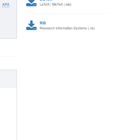
APA
LaTeX / BibTeX (.bib)
RIS
Research Information Systems (.ris)