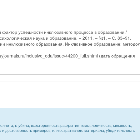
ой фактор успешности инклюзивного процесса в образовании /
Психологическая наука и образование. – 2011. – №1. – С. 83–91.
ации инклюзивного образования. Инклюзивное образование: методол
syjournals.ru/inclusive_edu/issue/44260_full.shtml (дата обращения
олнота, глубина, всесторонность раскрытия темы, логичность, связность,
ер и достоверность примеров, иллюстративного материала, убедительность