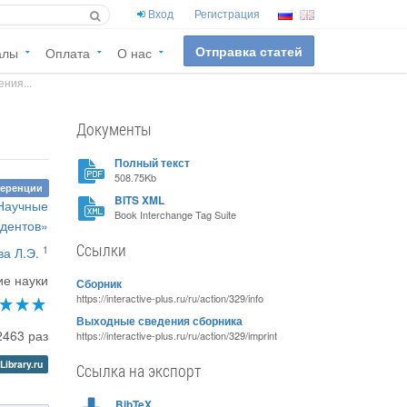
Вход
Регистрация
Отправка статей
алы
Оплата
О нас
ния...
Документы
Полный текст
508.75Kb
ференции
BITS XML
«Научные
Book Interchange Tag Suite
удентов»
Ссылки
1
а Л.Э.
ие науки
Сборник
https://interactive-plus.ru/ru/action/329/info
Выходные сведения сборника
2463 раз
https://interactive-plus.ru/ru/action/329/imprint
Library.ru
Ссылка на экспорт
BibTeX