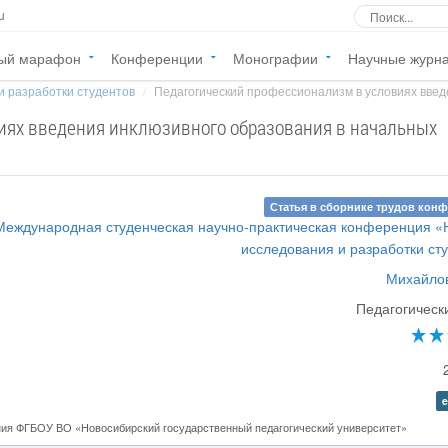
u
ый марафон
Конференции
Монографии
Научные журн
и разработки студентов
Педагогический профессионализм в условиях введе
иях введения инклюзивного образования в начальных
Статья в сборнике трудов кон
 Международная студенческая научно-практическая конференция 
исследования и разработки ст
Михайлов
Педагогическ
e
ния ФГБОУ ВО «Новосибирский государственный педагогический университет»