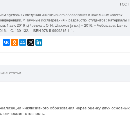
ГОСТ
изм в условиях введения инклюзивного образования в начальных классах
нференции. // Научные исследования и разработки студентов : материалы II
, 1 дек. 2016 г.) / редкол.: О. Н. Широков [и др.]. – 2016. – Чебоксары: Центр
16. – С. 130-132. – ISBN 978-5-9909215-1-1.
жие статьи
 реализации инклюзивного образования через оценку двух основных
логическая готовность.