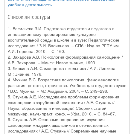
учебная деятельность
.
Список литературы
1. Васильева З.И. Подготовка студентов и педагогов к
инновационному проектированию культурно-
воспитательной среды в школе и в вузе: Педагогические
исследования / З.И. Васильева. – СПб.: Изд-во РГПУ им.
А.И. Герцена, 2010. – С. 160.
2. Захарова А.В. Психология формирования самооценки /
А.В. Захарова. – Минск: Новое знание, 1993.
3. Липкина А.И. Самооценка школьника / А.И. Липкина. –
М.: Знание, 1976.
4. Мухина В.С. Возрастная психология: феноменология
развития, детство, отрочество: Учебник для студентов вузов
/ В.С. Мухина. – М.: Академия, 2004. – С. 249–298.
5. Стукань А.Е. Исследование проблемы формирования
самооценки в зарубежной психологии / А.Е. Стукань //
Наука, образование и инновации: Сборник статей
междунар. науч.-практ. конф. – Уфа, 2016. – С. 84–87.
6. Стукань А.Е. Основные направления изучения
самооценки младших школьников в отечественных
исследованиях / А.Е. Стукань // Современные научные