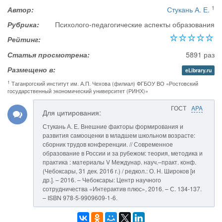
1
Автор:
Стукань А. Е.
Рубрика:
Психолого-педагогические аспекты образования
Рейтинг:
Статья просмотрена:
5891 раз
Размещено в:
eLibrary.ru
1
Таганрогский институт им. А.П. Чехова (филиал) ФГБОУ ВО «Ростовский
государственный экономический университет (РИНХ)»
ГОСТ
APA
Для цитирования:
Стукань А. Е. Внешние факторы формирования и
развития самооценки в младшем школьном возрасте:
сборник трудов конференции. // Современное
образование в России и за рубежом: теория, методика и
практика : материалы V Междунар. науч.–практ. конф.
(Чебоксары, 31 дек. 2016 г.) / редкол.: О. Н. Широков [и
др.]. – 2016. – Чебоксары: Центр научного
сотрудничества «Интерактив плюс», 2016. – С. 134-137.
– ISBN 978-5-9909609-1-6.