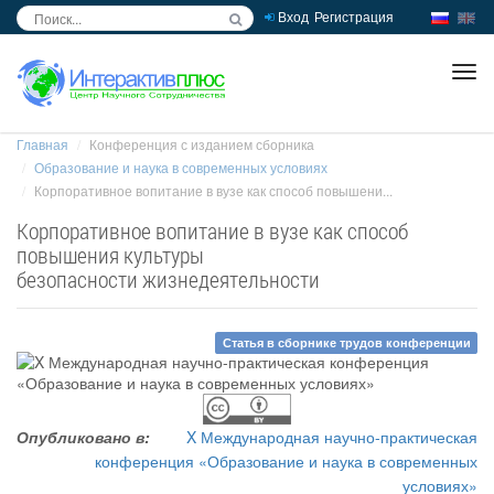
Вход
Регистрация
inc
ра
Главная
Конференция с изданием сборника
Образование и наука в современных условиях
Корпоративное вопитание в вузе как способ повышени...
Корпоративное вопитание в вузе как способ
повышения культуры
безопасности жизнедеятельности
Статья в сборнике трудов конференции
Опубликовано в:
X Международная научно-практическая
конференция «Образование и наука в современных
условиях»