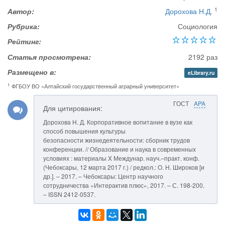
1
Автор:
Дорохова Н.Д.
Рубрика:
Социология
Рейтинг:
Статья просмотрена:
2192 раз
Размещено в:
eLibrary.ru
1
ФГБОУ ВО «Алтайский государственный аграрный университет»
ГОСТ
APA
Для цитирования:
Дорохова Н. Д. Корпоративное вопитание в вузе как
способ повышения культуры
безопасности жизнедеятельности: сборник трудов
конференции. // Образование и наука в современных
условиях : материалы X Междунар. науч.–практ. конф.
(Чебоксары, 12 марта 2017 г.) / редкол.: О. Н. Широков [и
др.]. – 2017. – Чебоксары: Центр научного
сотрудничества «Интерактив плюс», 2017. – С. 198-200.
– ISSN 2412-0537.