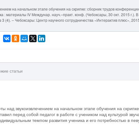
ением на начальном этапе обучения на скрипке: сборник трудов конференции.
 : материалы IV Междунар. науч.–практ. конф. (Чебоксары, 30 окт. 2015 г.). В 2
 2, № 3 (4). – Чебоксары: Центр научного сотрудничества «Интерактив плюс», 2015
жие статьи
ты над звукоизвлечением на начальном этапе обучения на скрипке
ставил перед собой педагог в работе с учеником над культурой звуч
ндивидуальным темпом развития ученика и его потребностью в пев