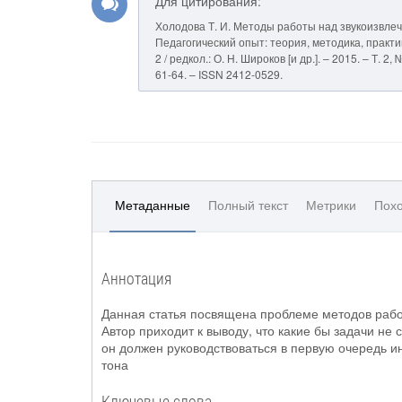
Для цитирования:
Холодова Т. И. Методы работы над звукоизвлеч
Педагогический опыт: теория, методика, практика
2 / редкол.: О. Н. Широков [и др.]. – 2015. – Т.
61-64. – ISSN 2412-0529.
Метаданные
Полный текст
Метрики
Похо
Аннотация
Данная статья посвящена проблеме методов рабо
Автор приходит к выводу, что какие бы задачи не 
он должен руководствоваться в первую очередь и
тона
Ключевые слова