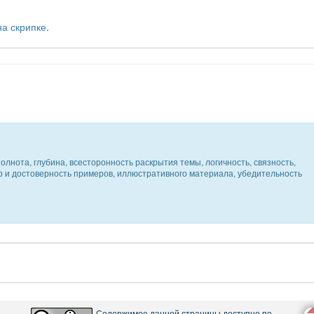
на скрипке
.
олнота, глубина, всесторонность раскрытия темы, логичность, связность,
ер и достоверность примеров, иллюстративного материала, убедительность
Содержимое данной страницы доступно по