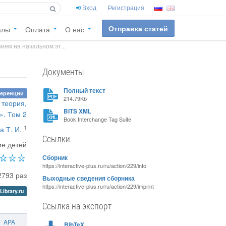
Вход
Регистрация
Отправка статей
алы
Оплата
О нас
ем на начальном эт...
Документы
Полный текст
ференции
214.79Kb
 теория,
BITS XML
». Том 2
Book Interchange Tag Suite
1
а Т. И.
Ссылки
ие детей
Сборник
https://interactive-plus.ru/ru/action/229/info
2793 раз
Выходные сведения сборника
https://interactive-plus.ru/ru/action/229/imprint
Library.ru
Ссылка на экспорт
APA
BibTeX