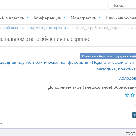
u
ый марафон
Конференции
Монографии
Научные журн
еский опыт: теория, методика, практика
Методы работы над звукоизвлечени
ачальном этапе обучения на скрипке
Статья в сборнике трудов кон
ародная научно-практическая конференция «Педагогический опыт:
методика, практика
Холодов
Дополнительное (внешкольное) образован
e
а»
ГОСТ