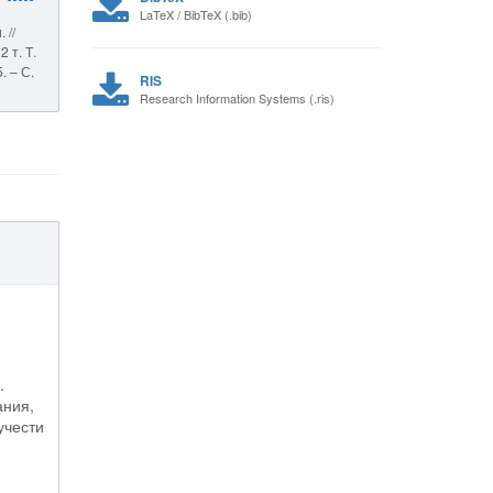
LaTeX / BibTeX (.bib)
 //
 т. Т.
. – С.
RIS
Research Information Systems (.ris)
.
ания,
учести