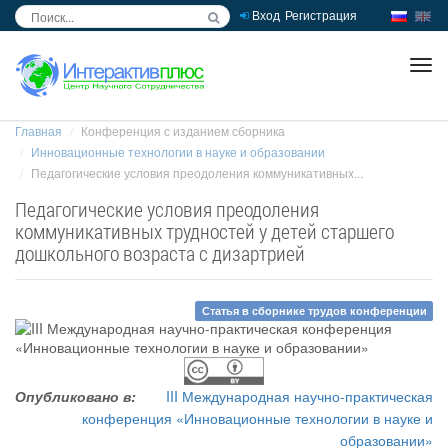
Вход
Регистрация
inc
ра
Главная
Конференция с изданием сборника
Инновационные технологии в науке и образовании
Педагогические условия преодоления коммуникативных...
Педагогические условия преодоления
коммуникативных трудностей у детей старшего
дошкольного возраста с дизартрией
Статья в сборнике трудов конференции
Опубликовано в:
III Международная научно-практическая
конференция «Инновационные технологии в науке и
образовании»