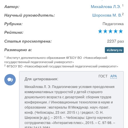
1
Автор:
Михайлова Л.Э.
2
Научный руководитель:
Шорохова М. В.
Рубрика:
Педагогика
Рейтинг:
Статья просмотрена:
2237 раз
Размещено в:
eLibrary.ru
1
Институт дополнительного образования ФГБОУ ВО «Новосибирский
государственный педагогический университет»
2
ФГБОУ ВО «Новосибирский государственный педагогический университет»
ГОСТ
APA
Для цитирования:
Михайлова Л. Э. Педагогические условия преодоления
коммуникативных трудностей у детей старшего
дошкольного возраста с дизартрией: сборник трудов
конференции. // Инновационные технологии в науке и
образовании : материалы III Междунар. науч.-практ.
конф. (Чебоксары, 23 окт. 2015 г.) / редкол.: О. Н.
Широков [и др.]. – 2015. – Чебоксары: Центр научного
сотрудничества «Интерактив плюс», 2015. – С. 97-98. –
ISSN 2413-3981.