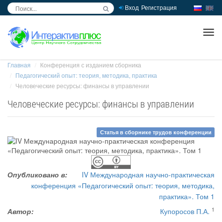
Вход
Регистрация
inc
ра
Главная
Конференция с изданием сборника
Педагогический опыт: теория, методика, практика
Человеческие ресурсы: финансы в управлении
Человеческие ресурсы: финансы в управлении
Статья в сборнике трудов конференции
Опубликовано в:
IV Международная научно-практическая
конференция «Педагогический опыт: теория, методика,
практика». Том 1
1
Автор:
Купоросов П.А.