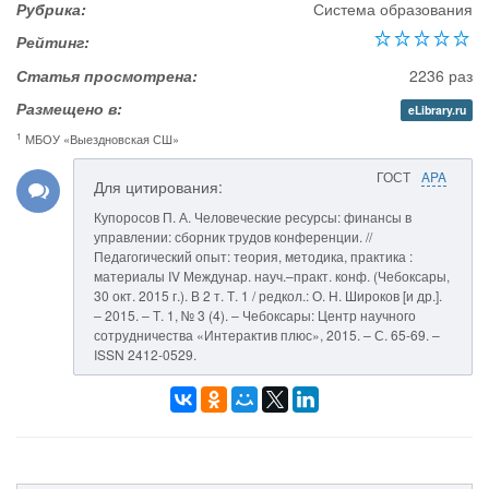
Рубрика:
Система образования
Рейтинг:
Статья просмотрена:
2236 раз
Размещено в:
eLibrary.ru
1
МБОУ «Выездновская СШ»
ГОСТ
APA
Для цитирования:
Купоросов П. А. Человеческие ресурсы: финансы в
управлении: сборник трудов конференции. //
Педагогический опыт: теория, методика, практика :
материалы IV Междунар. науч.–практ. конф. (Чебоксары,
30 окт. 2015 г.). В 2 т. Т. 1 / редкол.: О. Н. Широков [и др.].
– 2015. – Т. 1, № 3 (4). – Чебоксары: Центр научного
сотрудничества «Интерактив плюс», 2015. – С. 65-69. –
ISSN 2412-0529.