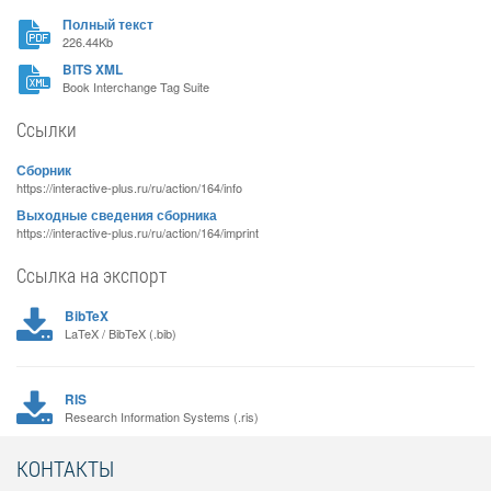
Полный текст
226.44Kb
BITS XML
Book Interchange Tag Suite
Ссылки
Сборник
https://interactive-plus.ru/ru/action/164/info
Выходные сведения сборника
https://interactive-plus.ru/ru/action/164/imprint
Ссылка на экспорт
BibTeX
LaTeX / BibTeX (.bib)
RIS
Research Information Systems (.ris)
КОНТАКТЫ