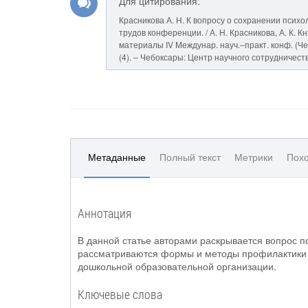
Для цитирования:
Красникова А. Н. К вопросу о сохранении псих
трудов конференции. / А. Н. Красникова, А. К. К
материалы IV Междунар. науч.–практ. конф. (Чебокса
(4). – Чебоксары: Центр научного сотрудничеств
Метаданные
Полный текст
Метрики
Похо
Аннотация
В данной статье авторами раскрывается вопрос п
рассматриваются формы и методы профилактики 
дошкольной образовательной организации.
Ключевые слова