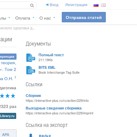
Вход
Регистрация
Отправка статей
алы
Оплата
О нас
еского здоровья д...
зации
Документы
Полный текст
ференции
211.19Kb
 теория,
BITS XML
». Том 2
Book Interchange Tag Suite
1
а О.Н.
Ссылки
дагогика
Сборник
https://interactive-plus.ru/ru/action/229/info
2323 раз
Выходные сведения сборника
https://interactive-plus.ru/ru/action/229/imprint
Library.ru
Ссылка на экспорт
APA
BibTeX