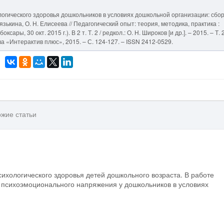
ологического здоровья дошкольников в условиях дошкольной организации: сбо
нязькина, О. Н. Елисеева // Педагогический опыт: теория, методика, практика :
ры, 30 окт. 2015 г.). В 2 т. Т. 2 / редкол.: О. Н. Широков [и др.]. – 2015. – Т. 
а «Интерактив плюс», 2015. – С. 124-127. – ISSN 2412-0529.
жие статьи
сихологического здоровья детей дошкольного возраста. В работе
психоэмоционального напряжения у дошкольников в условиях