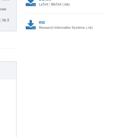
LaTeX / BibTeX (.bib)
рник
2, № 3
RIS
Research Information Systems (.ris)