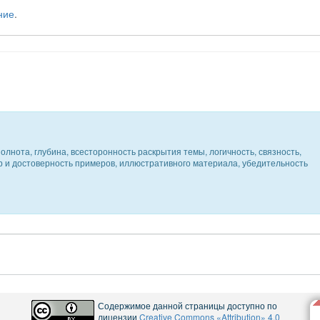
ние
.
олнота, глубина, всесторонность раскрытия темы, логичность, связность,
ер и достоверность примеров, иллюстративного материала, убедительность
Содержимое данной страницы доступно по
лицензии
Creative Commons «Attribution» 4.0