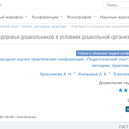
u
ый марафон
Конференции
Монографии
Научные журн
еский опыт: теория, методика, практика
К вопросу о сохранении психологич
 здоровья дошкольников в условиях дошкольной органи
Статья в сборнике трудов кон
ародная научно-практическая конференция «Педагогический опыт:
методика, практика
1
1
Красникова А. Н.
,
Князькина А. К.
,
Елисеев
Дошкольная пе
e
Д/С №140 «Златовласка»
ГОСТ