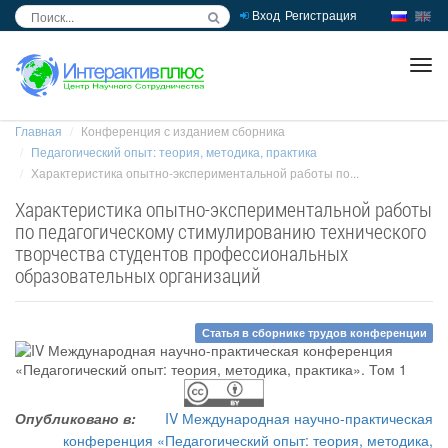
Вход
Регистрация
inc
ра
Главная
Конференция с изданием сборника
Педагогический опыт: теория, методика, практика
Характеристика опытно-экспериментальной работы по...
Характеристика опытно-экспериментальной работы
по педагогическому стимулированию технического
творчества студентов профессиональных
образовательных организаций
Статья в сборнике трудов конференции
Опубликовано в:
IV Международная научно-практическая
конференция «Педагогический опыт: теория, методика,