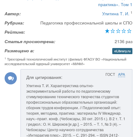
практика». Том 1
1
Автор:
Улитина Т. И.
Рубрика:
Педагогика профессиональной школы и СПО
Рейтинг:
Статья просмотрена:
2136 раз
Размещено в:
eLibrary.ru
1
Трехгорный технологический институт (филиал) ФГАОУ ВО «Национальный
исследовательский ядерный университет «МИФИ»
ГОСТ
APA
Для цитирования:
Улитина Т. И. Характеристика опытно-
экспериментальной работы по педагогическому
стимулированию технического творчества студентов
профессиональных образовательных организаций:
сборник трудов конференции. // Педагогический опыт:
теория, методика, практика : материалы IV Междунар.
науч.–практ. конф. (Чебоксары, 30 окт. 2015 г.). В 2 т. Т. 1
/ редкол.: О. Н. Широков [и др.]. – 2015. – Т. 1, № 3 (4). –
Чебоксары: Центр научного сотрудничества
«Интерактив плюс», 2015. – С. 291-294. – ISSN 2412-