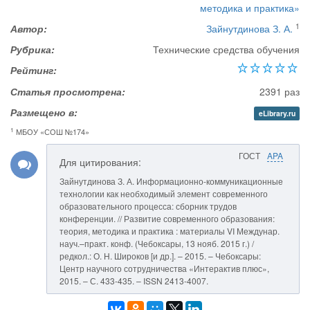
методика и практика»
1
Автор:
Зайнутдинова З. А.
Рубрика:
Технические средства обучения
Рейтинг:
Статья просмотрена:
2391 раз
Размещено в:
eLibrary.ru
1
МБОУ «СОШ №174»
ГОСТ
APA
Для цитирования:
Зайнутдинова З. А. Информационно-коммуникационные
технологии как необходимый элемент современного
образовательного процесса: сборник трудов
конференции. // Развитие современного образования:
теория, методика и практика : материалы VI Междунар.
науч.–практ. конф. (Чебоксары, 13 нояб. 2015 г.) /
редкол.: О. Н. Широков [и др.]. – 2015. – Чебоксары:
Центр научного сотрудничества «Интерактив плюс»,
2015. – С. 433-435. – ISSN 2413-4007.