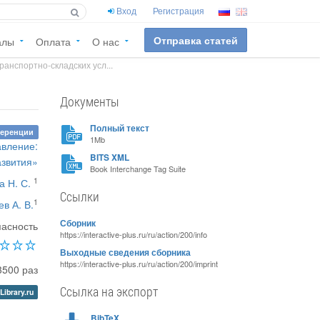
Вход
Регистрация
Отправка статей
алы
Оплата
О нас
ранспортно-складских усл...
Документы
Полный текст
ференции
1Mb
авление:
BITS XML
азвития»
Book Interchange Tag Suite
1
а Н. С.
Ссылки
1
в А. В.
Сборник
пасность
https://interactive-plus.ru/ru/action/200/info
Выходные сведения сборника
https://interactive-plus.ru/ru/action/200/imprint
3500 раз
Ссылка на экспорт
Library.ru
BibTeX