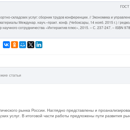
ГОСТ
ортно-складских услуг: сборник трудов конференции. // Экономика и управлен
териалы Междунар. науч.–практ. конф. (Чебоксары, 14 нояб. 2015 г.) / редкол
нтр научного сотрудничества «Интерактив плюс», 2015. – С. 237-247. – ISBN 978
жие статьи
тического рынка России. Наглядно представлены и проанализиров
ских услуг. В итоговой части работы предложены пути развития ры