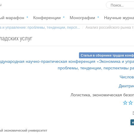
u
ый марафон
Конференции
Монографии
Научные журн
 и управление: проблемы, тенденции, персп...
Анализ российского рынка т
ладских услуг
Статья в сборнике трудов кон
дународная научно-практическая конференция «Экономика и упр
проблемы, тенденции, перспективы р
Числов
Дмитрие
Логистика, экономическая безо
e
ый экономический университет