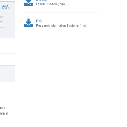
LaTeX / BibTeX (.bib)
APA
ие:
RIS
.:
Research Information Systems (.ris)
-5-
аны
нка и