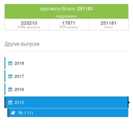
просмотр Всего:
251181
подробнее
233210
17971
251181
HTML просмотр
PDF скачано
Всего
Другие выпуски
2018
2017
2016
2015
№ 1 (1)