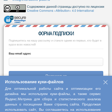
Содержимое данной страницы доступно по лицензии
Creative Commons «Attribution» 4.0 International
ФОРМА ПОДПИСКИ
Подпишитесь на нашу рассылку и станьте одним из первых, кто будет в
курсе всех новостей!
Ваш email адрес
Подписаться
Использование куки-файлов
Для оптимальной работы сайта и оптимизации его
дизайна мы используем куки-файлы, а также сервис
Яндекс.Метрика для сбора и статистического анализа
Copyright © 2013-2026 Центр научного сотрудничества «Интерактив
данных о посещении Вами страниц сайта. Продолжая
плюс»
использовать сайт, Вы соглашаетесь на использование