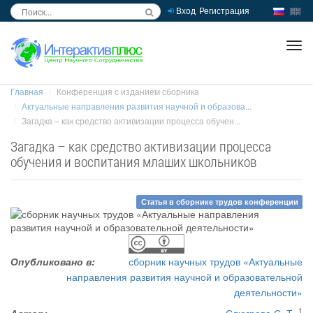
Вход
Регистрация
inc
ра
Главная
Конференция с изданием сборника
Актуальные направления развития научной и образова...
Загадка – как средство активизации процесса обучен...
Загадка – как средство активизации процесса
обучения и воспитания млаших школьников
Статья в сборнике трудов конференции
Опубликовано в:
сборник научных трудов «Актуальные
направления развития научной и образовательной
деятельности»
1