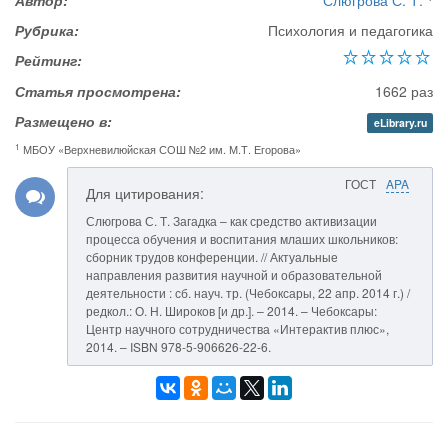
Автор:
Слюгрова С. Т.
Рубрика:
Психология и педагогика
Рейтинг:
Статья просмотрена:
1662 раз
Размещено в:
eLibrary.ru
1
МБОУ «Верхневилюйская СОШ №2 им. М.Т. Егорова»
ГОСТ
APA
Для цитирования:
Слюгрова С. Т. Загадка – как средство активизации
процесса обучения и воспитания млаших школьников:
сборник трудов конференции. // Актуальные
направления развития научной и образовательной
деятельности : сб. науч. тр. (Чебоксары, 22 апр. 2014 г.) /
редкол.: О. Н. Широков [и др.]. – 2014. – Чебоксары:
Центр научного сотрудничества «Интерактив плюс»,
2014. – ISBN 978-5-906626-22-6.