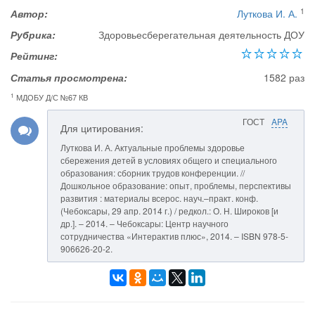
1
Автор:
Луткова И. А.
Рубрика:
Здоровьесберегательная деятельность ДОУ
Рейтинг:
Статья просмотрена:
1582 раз
1
МДОБУ Д/С №67 КВ
ГОСТ
APA
Для цитирования:
Луткова И. А. Актуальные проблемы здоровье
сбережения детей в условиях общего и специального
образования: сборник трудов конференции. //
Дошкольное образование: опыт, проблемы, перспективы
развития : материалы всерос. науч.–практ. конф.
(Чебоксары, 29 апр. 2014 г.) / редкол.: О. Н. Широков [и
др.]. – 2014. – Чебоксары: Центр научного
сотрудничества «Интерактив плюс», 2014. – ISBN 978-5-
906626-20-2.