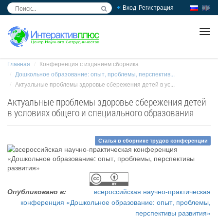
Вход
Регистрация
inc
ра
Главная
Конференция с изданием сборника
Дошкольное образование: опыт, проблемы, перспектив...
Актуальные проблемы здоровье сбережения детей в ус...
Актуальные проблемы здоровье сбережения детей
в условиях общего и специального образования
Статья в сборнике трудов конференции
Опубликовано в:
всероссийская научно-практическая
конференция «Дошкольное образование: опыт, проблемы,
перспективы развития»