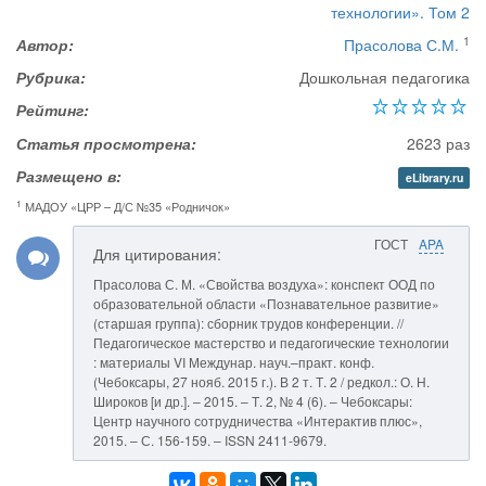
технологии». Том 2
1
Автор:
Прасолова С.М.
Рубрика:
Дошкольная педагогика
Рейтинг:
Статья просмотрена:
2623 раз
Размещено в:
eLibrary.ru
1
МАДОУ «ЦРР – Д/С №35 «Родничок»
ГОСТ
APA
Для цитирования:
Прасолова С. М. «Свойства воздуха»: конспект ООД по
образовательной области «Познавательное развитие»
(старшая группа): сборник трудов конференции. //
Педагогическое мастерство и педагогические технологии
: материалы VI Междунар. науч.–практ. конф.
(Чебоксары, 27 нояб. 2015 г.). В 2 т. Т. 2 / редкол.: О. Н.
Широков [и др.]. – 2015. – Т. 2, № 4 (6). – Чебоксары:
Центр научного сотрудничества «Интерактив плюс»,
2015. – С. 156-159. – ISSN 2411-9679.