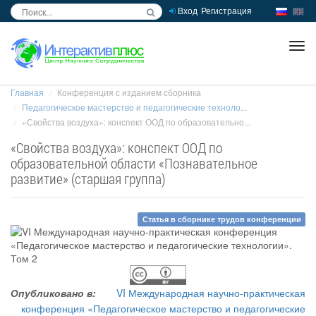
Вход
Регистрация
inc
ра
Главная
Конференция с изданием сборника
Педагогическое мастерство и педагогические техноло...
«Свойства воздуха»: конспект ООД по образовательно...
«Свойства воздуха»: конспект ООД по
образовательной области «Познавательное
развитие» (старшая группа)
Статья в сборнике трудов конференции
Опубликовано в:
VI Международная научно-практическая
конференция «Педагогическое мастерство и педагогические