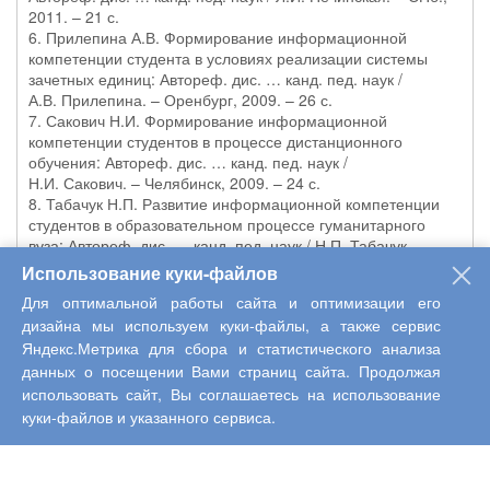
2011. – 21 с.
6. Прилепина А.В. Формирование информационной
компетенции студента в условиях реализации системы
зачетных единиц: Автореф. дис. … канд. пед. наук /
А.В. Прилепина. – Оренбург, 2009. – 26 с.
7. Сакович Н.И. Формирование информационной
компетенции студентов в процессе дистанционного
обучения: Автореф. дис. … канд. пед. наук /
Н.И. Сакович. – Челябинск, 2009. – 24 с.
8. Табачук Н.П. Развитие информационной компетенции
студентов в образовательном процессе гуманитарного
вуза: Автореф. дис. … канд. пед. наук / Н.П. Табачук. –
Хабаровск, 2009. – 24 с.
Использование куки-файлов
Для оптимальной работы сайта и оптимизации его
дизайна мы используем куки-файлы, а также сервис
Яндекс.Метрика для сбора и статистического анализа
данных о посещении Вами страниц сайта. Продолжая
Комментарии(0)
использовать сайт, Вы соглашаетесь на использование
куки-файлов и указанного сервиса.
При добавлении комментария укажите:
степень актуальности публикуемого материала;
общую оценку (оригинальность и актуальность темы,