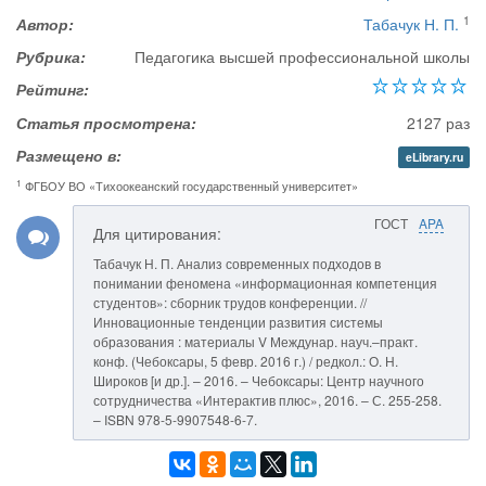
1
Автор:
Табачук Н. П.
Рубрика:
Педагогика высшей профессиональной школы
Рейтинг:
Статья просмотрена:
2127 раз
Размещено в:
eLibrary.ru
1
ФГБОУ ВО «Тихоокеанский государственный университет»
ГОСТ
APA
Для цитирования:
Табачук Н. П. Анализ современных подходов в
понимании феномена «информационная компетенция
студентов»: сборник трудов конференции. //
Инновационные тенденции развития системы
образования : материалы V Междунар. науч.–практ.
конф. (Чебоксары, 5 февр. 2016 г.) / редкол.: О. Н.
Широков [и др.]. – 2016. – Чебоксары: Центр научного
сотрудничества «Интерактив плюс», 2016. – С. 255-258.
– ISBN 978-5-9907548-6-7.