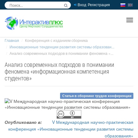
Вход
Регистрация
inc
ра
Главная
Конференция с изданием сборника
Инновационные тенденции развития системы образован...
Анализ современных подходов в понимании феномена «...
Анализ современных подходов в понимании
феномена «информационная компетенция
студентов»
Статья в сборнике трудов конференции
Опубликовано в:
V Международная научно-практическая
конференция «Инновационные тенденции развития системы
образования»