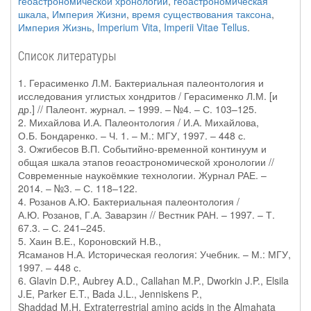
геоастрономической хронологии
,
геоастрономическая
шкала
,
Империя Жизни
,
время существования таксона
,
Империя Жизнь
,
Imperium Vita
,
Imperii Vitae Tellus
.
Список литературы
1. Герасименко Л.М. Бактериальная палеонтология и
исследования углистых хондритов / Герасименко Л.М. [и
др.] // Палеонт. журнал. – 1999. – №4. – С. 103–125.
2. Михайлова И.А. Палеонтология / И.А. Михайлова,
О.Б. Бондаренко. – Ч. 1. – М.: МГУ, 1997. – 448 с.
3. Ожгибесов В.П. Событийно-временной континуум и
общая шкала этапов геоастрономической хронологии //
Современные наукоёмкие технологии. Журнал РАЕ. –
2014. – №3. – С. 118–122.
4. Розанов А.Ю. Бактериальная палеонтология /
А.Ю. Розанов, Г.А. Заварзин // Вестник РАН. – 1997. – Т.
67.3. – С. 241–245.
5. Хаин В.Е., Короновский Н.В.,
Ясаманов Н.А. Историческая геология: Учебник. – М.: МГУ,
1997. – 448 с.
6. Glavin D.P., Aubrey A.D., Callahan M.P., Dworkin J.P., Elsila
J.E, Parker E.T., Bada J.L., Jenniskens P.,
Shaddad M.H. Extraterrestrial amino acids in the Almahata