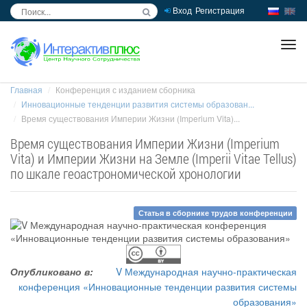
Вход
Регистрация
inc
ра
Главная
Конференция с изданием сборника
Инновационные тенденции развития системы образован...
Время существования Империи Жизни (Imperium Vita)...
Время существования Империи Жизни (Imperium
Vita) и Империи Жизни на Земле (Imperii Vitae Tellus)
по шкале геоастрономической хронологии
Статья в сборнике трудов конференции
Опубликовано в:
V Международная научно-практическая
конференция «Инновационные тенденции развития системы
образования»