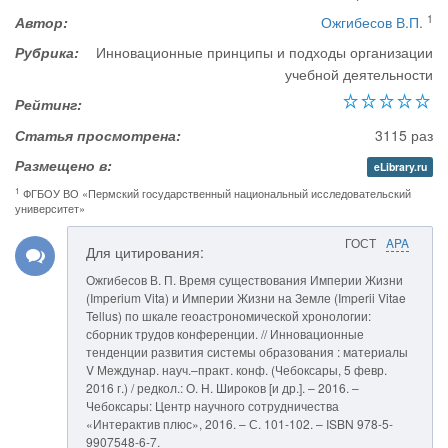
1
Автор:
Ожгибесов В.П.
Рубрика:
Инновационные принципы и подходы организации
учебной деятельности
Рейтинг:
Статья просмотрена:
3115 раз
Размещено в:
eLibrary.ru
1
ФГБОУ ВО «Пермский государственный национальный исследовательский
университет»
ГОСТ
APA
Для цитирования:
Ожгибесов В. П. Время существования Империи Жизни
(Imperium Vita) и Империи Жизни на Земле (Imperii Vitae
Tellus) по шкале геоастрономической хронологии:
сборник трудов конференции. // Инновационные
тенденции развития системы образования : материалы
V Междунар. науч.–практ. конф. (Чебоксары, 5 февр.
2016 г.) / редкол.: О. Н. Широков [и др.]. – 2016. –
Чебоксары: Центр научного сотрудничества
«Интерактив плюс», 2016. – С. 101-102. – ISBN 978-5-
9907548-6-7.