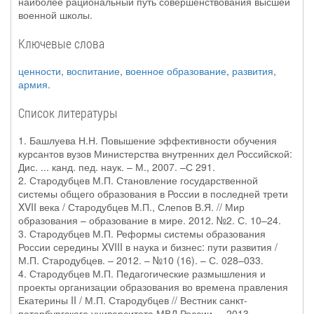
наиболее рациональный путь совершенствования высшей
военной школы.
Ключевые слова
ценности
,
воспитание
,
военное образование
,
развития
,
армия
.
Список литературы
1. Башлуева Н.Н. Повышение эффективности обучения
курсантов вузов Министерства внутренних дел Российской:
Дис. ... канд. пед. наук. – М., 2007. –С 291.
2. Стародубцев М.П. Становление государственной
системы общего образования в России в последней трети
XVII века / Стародубцев М.П., Слепов В.Я. // Мир
образования – образование в мире. 2012. №2. С. 10–24.
3. Стародубцев М.П. Реформы системы образования
России середины XVIII в наука и бизнес: пути развития /
М.П. Стародубцев. – 2012. – №10 (16). – С. 028–033.
4. Стародубцев М.П. Педагогические размышления и
проекты организации образования во времена правления
Екатерины II / М.П. Стародубцев // Вестник санкт-
петербургского университета МВД России. – 2013. –