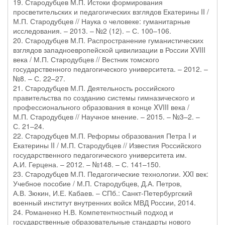
19. Стародубцев М.П. Истоки формирования
просветительских и педагогических взглядов Екатерины II /
М.П. Стародубцев // Наука о человеке: гуманитарные
исследования. – 2013. – №2 (12). – С. 100–106.
20. Стародубцев М.П. Распространение гуманистических
взглядов западноевропейской цивилизации в России XVIII
века / М.П. Стародубцев // Вестник томского
государственного педагогического университета. – 2012. –
№8. – С. 22–27.
21. Стародубцев М.П. Деятельность российского
правительства по созданию системы гимназического и
профессионального образования в конце XVIII века /
М.П. Стародубцев // Научное мнение. – 2015. – №3–2. –
С. 21–24.
22. Стародубцев М.П. Реформы образования Петра I и
Екатерины II / М.П. Стародубцев // Известия Российского
государственного педагогического университета им.
А.И. Герцена. – 2012. – №148. – С. 141–150.
23. Стародубцев М.П. Педагогические технологии. XXI век:
Учебное пособие / М.П. Стародубцев, Д.А. Петров,
А.В. Зюкин, И.Е. Кабаев. – СПб.: Санкт-Петербургский
военный институт внутренних войск МВД России, 2014.
24. Романенко Н.В. Компетентностный подход и
государственные образовательные стандарты нового