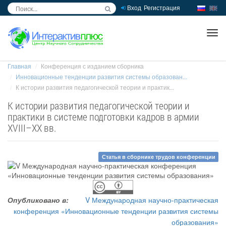
Вход
Регистрация
inc
ра
Главная
Конференция с изданием сборника
Инновационные тенденции развития системы образован...
К истории развития педагогической теории и практик...
К истории развития педагогической теории и
практики в системе подготовки кадров в армии
XVIII–XX вв.
Статья в сборнике трудов конференции
Опубликовано в:
V Международная научно-практическая
конференция «Инновационные тенденции развития системы
образования»