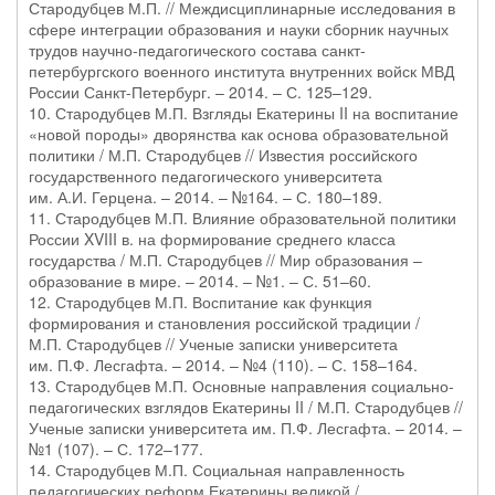
Стародубцев М.П. // Междисциплинарные исследования в
сфере интеграции образования и науки сборник научных
трудов научно-педагогического состава санкт-
петербургского военного института внутренних войск МВД
России Санкт-Петербург. – 2014. – С. 125–129.
10. Стародубцев М.П. Взгляды Екатерины II на воспитание
«новой породы» дворянства как основа образовательной
политики / М.П. Стародубцев // Известия российского
государственного педагогического университета
им. А.И. Герцена. – 2014. – №164. – С. 180–189.
11. Стародубцев М.П. Влияние образовательной политики
России XVIII в. на формирование среднего класса
государства / М.П. Стародубцев // Мир образования –
образование в мире. – 2014. – №1. – С. 51–60.
12. Стародубцев М.П. Воспитание как функция
формирования и становления российской традиции /
М.П. Стародубцев // Ученые записки университета
им. П.Ф. Лесгафта. – 2014. – №4 (110). – С. 158–164.
13. Стародубцев М.П. Основные направления социально-
педагогических взглядов Екатерины II / М.П. Стародубцев //
Ученые записки университета им. П.Ф. Лесгафта. – 2014. –
№1 (107). – С. 172–177.
14. Стародубцев М.П. Социальная направленность
педагогических реформ Екатерины великой /