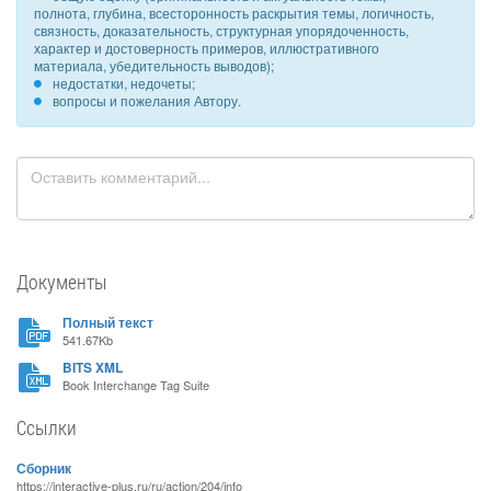
полнота, глубина, всесторонность раскрытия темы, логичность,
связность, доказательность, структурная упорядоченность,
характер и достоверность примеров, иллюстративного
материала, убедительность выводов);
недостатки, недочеты;
вопросы и пожелания Автору.
Документы
Полный текст
541.67Kb
BITS XML
Book Interchange Tag Suite
Ссылки
Сборник
https://interactive-plus.ru/ru/action/204/info