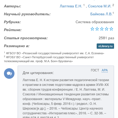
1
2
Авторы:
Лаптева Е.Н.
,
Соколов М.И.
1
Научный руководитель:
Байкова Л.В.
Рубрика:
Система образования
Рейтинг:
Статья просмотрена:
2581 раз
Размещено в:
eLibrary.ru
1
ФГБОУ ВО «Рязанский государственный университет им. С.А. Есенина»
2
ФГОБУ ВО «Санкт-Петербургский государственный университет
телекоммуникаций им. проф. М.А. Бонч-Бруевича»
ГОСТ
APA
Для цитирования:
Лаптева Е. Н. К истории развития педагогической теории
и практики в системе подготовки кадров в армии XVIII–XX
вв.: сборник трудов конференции. / Е. Н. Лаптева, М. И.
Соколов // Инновационные тенденции развития системы
образования : материалы V Междунар. науч.–практ.
конф. (Чебоксары, 5 февр. 2016 г.) / редкол.: О. Н.
Широков [и др.]. – 2016. – Чебоксары: Центр научного
сотрудничества «Интерактив плюс», 2016. – С. 32-36. –
ISBN 978-5-9907548-6-7.