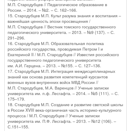
М.П. Стародубцев // Педагогическое образование в
России. – 2014. – №2. – С. 162–166.
15. Стародубцев М.П. Культ разума знания и воспитания –
важнейшая ценность эпохи просвещения /
М.П. Стародубцев // Вестник томского государственного
педагогического университета. – 2013. – №9 (137). – С.
291–296.
16. Стародубцев М.П. Образовательная политика
российского государства, проводимая Петром I и
Екатериной II / М.П. Стародубцев // Известия российского
государственного педагогического университета
им. А.И. Герцена. – 2013. – №155. – С. 127–136.
17. Стародубцев М.П. Интеграция междисциплинарных
знаний как основа развития компетенций курсантов
военных вузов внутренних войск МВД России //
М.П. Стародубцев, М.А. Варенцов // Ученые записки
университета им. п.ф. Лесгафта. – 2014. – №5 (111). – С.
175–179.
18. Стародубцев М.П. Создание и развитие светской школы
в России XVIII века-органичная часть историко-культурного
процесса / М.П. Стародубцев // Ученые записки
университета им. П.Ф. Лесгафта. – 2013. – №12 (106). –
С.151–155.