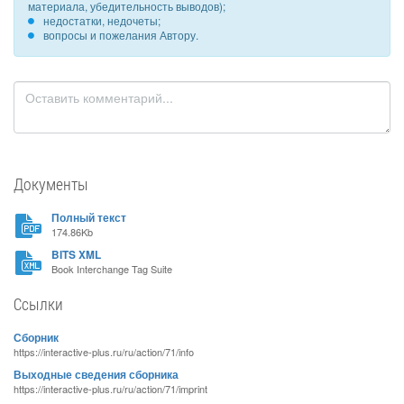
материала, убедительность выводов);
недостатки, недочеты;
вопросы и пожелания Автору.
Документы
Полный текст
174.86Kb
BITS XML
Book Interchange Tag Suite
Ссылки
Сборник
https://interactive-plus.ru/ru/action/71/info
Выходные сведения сборника
https://interactive-plus.ru/ru/action/71/imprint