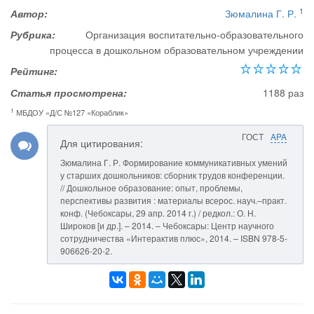
1
Автор:
Зюмалина Г. Р.
Рубрика:
Организация воспитательно-образовательного
процесса в дошкольном образовательном учреждении
Рейтинг:
Статья просмотрена:
1188 раз
1
МБДОУ «Д/С №127 «Кораблик»
ГОСТ
APA
Для цитирования:
Зюмалина Г. Р. Формирование коммуникативных умений
у старших дошкольников: сборник трудов конференции.
// Дошкольное образование: опыт, проблемы,
перспективы развития : материалы всерос. науч.–практ.
конф. (Чебоксары, 29 апр. 2014 г.) / редкол.: О. Н.
Широков [и др.]. – 2014. – Чебоксары: Центр научного
сотрудничества «Интерактив плюс», 2014. – ISBN 978-5-
906626-20-2.