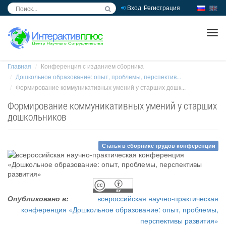
Вход
Регистрация
inc
ра
Главная
Конференция с изданием сборника
Дошкольное образование: опыт, проблемы, перспектив...
Формирование коммуникативных умений у старших дошк...
Формирование коммуникативных умений у старших
дошкольников
Статья в сборнике трудов конференции
Опубликовано в:
всероссийская научно-практическая
конференция «Дошкольное образование: опыт, проблемы,
перспективы развития»