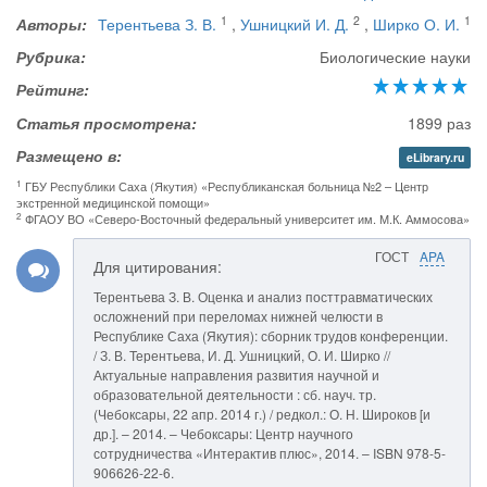
1
2
1
Авторы:
Терентьева З. В.
,
Ушницкий И. Д.
,
Ширко О. И.
Рубрика:
Биологические науки
Рейтинг:
Статья просмотрена:
1899 раз
Размещено в:
eLibrary.ru
1
ГБУ Республики Саха (Якутия) «Республиканская больница №2 – Центр
экстренной медицинской помощи»
2
ФГАОУ ВО «Северо-Восточный федеральный университет им. М.К. Аммосова»
ГОСТ
APA
Для цитирования:
Терентьева З. В. Оценка и анализ посттравматических
осложнений при переломах нижней челюсти в
Республике Саха (Якутия): сборник трудов конференции.
/ З. В. Терентьева, И. Д. Ушницкий, О. И. Ширко //
Актуальные направления развития научной и
образовательной деятельности : сб. науч. тр.
(Чебоксары, 22 апр. 2014 г.) / редкол.: О. Н. Широков [и
др.]. – 2014. – Чебоксары: Центр научного
сотрудничества «Интерактив плюс», 2014. – ISBN 978-5-
906626-22-6.