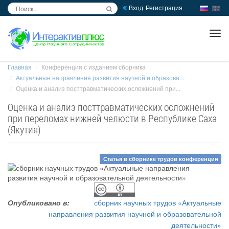
Вход
Регистрация
inc
ра
Главная
Конференция с изданием сборника
Актуальные направления развития научной и образова...
Оценка и анализ посттравматических осложнений при...
Оценка и анализ посттравматических осложнений
при переломах нижней челюсти в Республике Саха
(Якутия)
Статья в сборнике трудов конференции
Опубликовано в:
сборник научных трудов «Актуальные
направления развития научной и образовательной
деятельности»